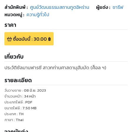
สำนักพิมพ์
:
ศูนย์วัฒนธรรมสถานทูตอิหร่าน
ผู้แต่ง :
ชารีฟ
หมวดหมู่
:
ความรู้ทั่วไป
ราคา
ซื้อฉบับนี้
:
30.00
฿
เกี่ยวกับ
ประวัติซัลมานฟารซี สาวกท่านศาสดามุฮัมมัด (ศ็อล ฯ)
รายละเอียด
วันวางขาย
:
08 มิ.ย. 2023
จำนวนหน้า
:
34
หน้า
ประเภทไฟล์
:
PDF
ขนาดไฟล์
:
7.50
MB
ประเทศ
:
TH
ภาษา
:
Thai
จากผู้แต่ง