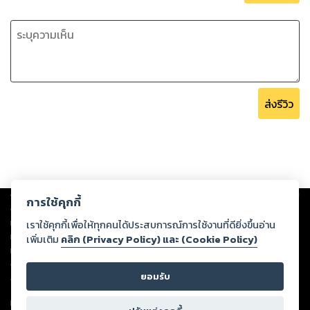
ส่งรีวิว
Copyright ©
2026
Storylog Co., Ltd. - สตอรี่ล็อกขอสงวนสิทธิ์ไม่รับผิดชอบ
การใช้คุกกี้
ต่อผลงานหรือเนื้อหาใดที่อัปโหลดผ่านเว็บไซต์และปรากฏว่าละเมิดสิทธิใน
ทรัพย์สินทางปัญญาของบุคคลอื่นหรือขัดต่อกฎหมายและศีลธรรม ดังนั้น ผู้อ่าน
เราใช้คุกกี้เพื่อให้ทุกคนได้ประสบการณ์การใช้งานที่ดียิ่งขึ้นอ่าน
ทุกท่านโปรดใช้วิจารณญาณในการกลั่นกรองด้วยตนเอง และหากท่านพบว่าส่วน
เพิ่มเติม
คลิก (Privacy Policy) และ (Cookie Policy)
หนึ่งส่วนใดขัดต่อกฎหมายและศีลธรรม กรุณาแจ้งมายังบริษัท เพื่อทีมงานจะได้
ดำเนินการในทันที ทั้งนี้ ทางสตอรี่ล็อกขอสงวนลิขสิทธิ์ตามพระราชบัญญัติ
ยอมรับ
ลิขสิทธิ์ พ.ศ. 2537 (ฉบับล่าสุด)
For support: member@ookbee.com