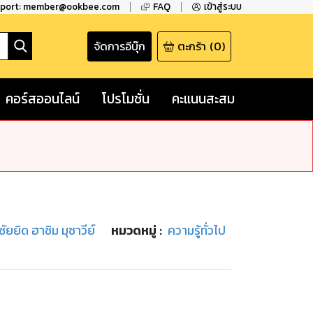
pport: member@ookbee.com
FAQ
เข้าสู่ระบบ
จัดการอีบุ๊ก
ตะกร้า
(
0
)
คอร์สออนไลน์
โปรโมชั่น
คะแนนสะสม
ซัยยิด ฮาชิม มุซาวีย์
หมวดหมู่
:
ความรู้ทั่วไป