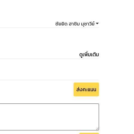
ซัยยิด ฮาชิม มุซาวีย์
ดูเพิ่มเติม
ส่งคะแนน