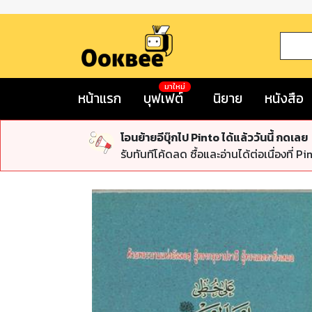
มาใหม่
หน้าแรก
บุฟเฟต์
นิยาย
หนังสือ
โอนย้ายอีบุ๊กไป Pinto ได้แล้ววันนี้ กดเลย
รับทันทีโค้ดลด ซื้อและอ่านได้ต่อเนื่องที่ Pi