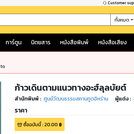
Customer su
ทั้งหมด
การ์ตูน
นิตยสาร
หนังสือพิมพ์
หนังสือเสียง
nto
ก้าวเดินตามแนวทางอะฮ์ลุลบัยต์
สำนักพิมพ์
:
ศูนย์วัฒนธรรมสถานทูตอิหร่าน
ผู้แต่ง :
ราคา
ซื้อฉบับนี้
:
20.00
฿