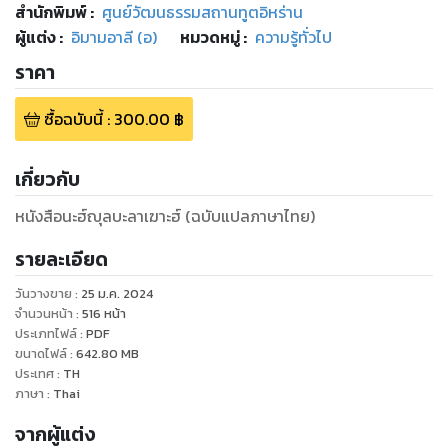
สำนักพิมพ์
:
ศูนย์วัฒนธรรมสถานทูตอิหร่าน
ผู้แต่ง :
อิมามอาลี (อ)
หมวดหมู่
:
ความรู้ทั่วไป
ราคา
ซื้อฉบับนี้
:
300.00
฿
เกี่ยวกับ
หนังสือนะฮ์ญุลบะลาเฆาะฮ์ (ฉบับแปลภาษาไทย)
รายละเอียด
วันวางขาย
:
25 ม.ค. 2024
จำนวนหน้า
:
516
หน้า
ประเภทไฟล์
:
PDF
ขนาดไฟล์
:
642.80
MB
ประเทศ
:
TH
ภาษา
:
Thai
จากผู้แต่ง