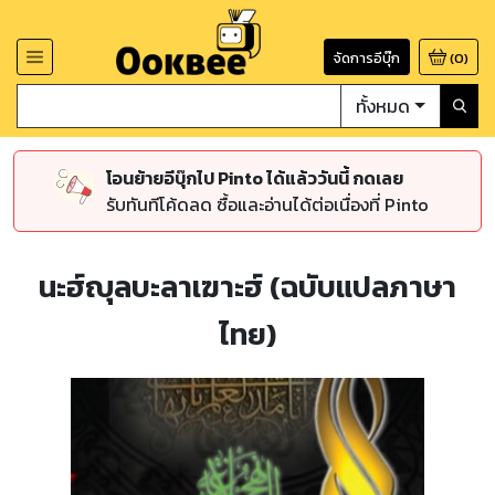
จัดการอีบุ๊ก
(
0
)
ทั้งหมด
โอนย้ายอีบุ๊กไป Pinto ได้แล้ววันนี้ กดเลย
รับทันทีโค้ดลด ซื้อและอ่านได้ต่อเนื่องที่ Pinto
นะฮ์ญุลบะลาเฆาะฮ์ (ฉบับแปลภาษา
ไทย)