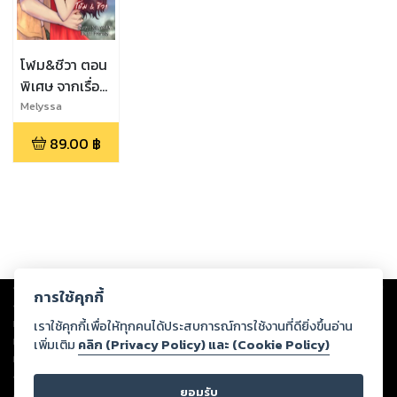
โฬม&ชีวา ตอน
พิเศษ จากเรื่อง
รักร้าย ลูกชาย
Melyssa
มาเฟีย《อธิ...แกล้ง
89.00
฿
รัก》
Copyright ©
2026
Storylog Co., Ltd. - สตอรี่ล็อกขอสงวนสิทธิ์ไม่รับผิดชอบ
การใช้คุกกี้
ต่อผลงานหรือเนื้อหาใดที่อัปโหลดผ่านเว็บไซต์และปรากฏว่าละเมิดสิทธิใน
ทรัพย์สินทางปัญญาของบุคคลอื่นหรือขัดต่อกฎหมายและศีลธรรม ดังนั้น ผู้อ่าน
เราใช้คุกกี้เพื่อให้ทุกคนได้ประสบการณ์การใช้งานที่ดียิ่งขึ้นอ่าน
ทุกท่านโปรดใช้วิจารณญาณในการกลั่นกรองด้วยตนเอง และหากท่านพบว่าส่วน
เพิ่มเติม
คลิก (Privacy Policy) และ (Cookie Policy)
หนึ่งส่วนใดขัดต่อกฎหมายและศีลธรรม กรุณาแจ้งมายังบริษัท เพื่อทีมงานจะได้
ดำเนินการในทันที ทั้งนี้ ทางสตอรี่ล็อกขอสงวนลิขสิทธิ์ตามพระราชบัญญัติ
ยอมรับ
ลิขสิทธิ์ พ.ศ. 2537 (ฉบับล่าสุด)