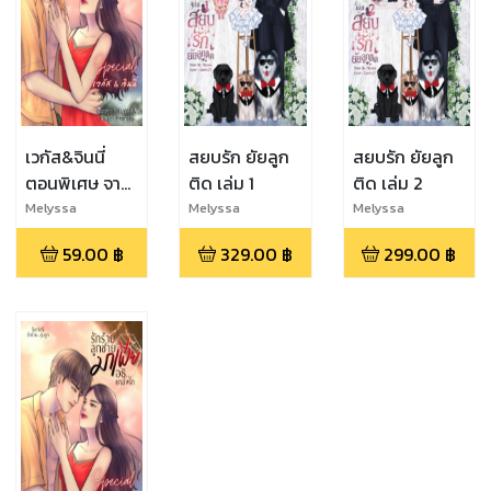
เวกัส&จินนี่
สยบรัก ยัยลูก
สยบรัก ยัยลูก
ตอนพิเศษ จาก
ติด เล่ม 1
ติด เล่ม 2
เรื่อง รักร้าย
Melyssa
Melyssa
Melyssa
ลูกชาย
59.00
฿
329.00
฿
299.00
฿
มาเฟีย《อธิ...แกล้ง
รัก》