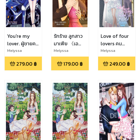
You're my
รักร้าย ลูกสาว
Love of four
lover. ผู้ชายคน
มาเฟีย 《เอ
lovers คน
นี้เป็นของฉัน
ริน..รักฝังใจ》
สุดท้ายที่เธอ
Melyssa
Melyssa
Melyssa
คิดถึง
279.00
฿
179.00
฿
249.00
฿