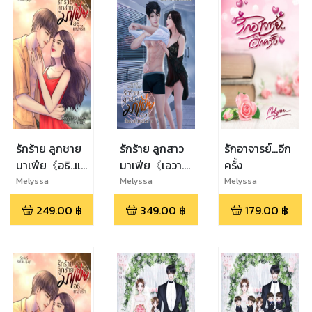
รักร้าย ลูกชาย
รักร้าย ลูกสาว
รักอาจารย์...อีก
มาเฟีย《อธิ..แกล้ง
มาเฟีย《เอวา..ยัยเลส
ครั้ง
รัก》
เบี้ยนตัวร้าย》
Melyssa
Melyssa
Melyssa
249.00
฿
349.00
฿
179.00
฿