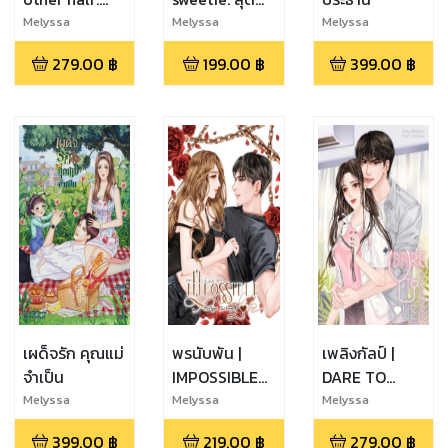
คุณหมอจอม
ที่รักของฉันคน
Melyssa
Melyssa
Melyssa
โหดของฉัน
เดียว
279.00
฿
199.00
฿
399.00
฿
เผด็จรัก คุณแม่
พรนับพัน |
เพลิงกัลป์ |
จำเป็น
IMPOSSIBLE
DARE TO
LOVE
LOVE
Melyssa
Melyssa
Melyssa
399.00
฿
219.00
฿
279.00
฿