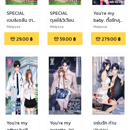
SPECIAL
SPECIAL
You're my
เขม&เซลีน จาก
ตุลย์&วิเวียน
baby. ตื้อรักลุง
เรื่อง เผด็จรัก
จอมโหด
Melyssa
Melyssa
Melyssa
คุณแม่จำเป็น
29.00
฿
59.00
฿
279.00
฿
You're my
You're my
ขย่มรัก ท่าน
other half.
sweetie. สุด
ประธาน