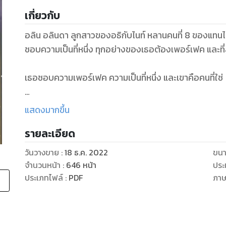
เกี่ยวกับ
อลิน อลินดา ลูกสาวของอธิกับไนท์ หลานคนที่ 8 ของ
ชอบความเป็นที่หนึ่ง ทุกอย่างของเธอต้องเพอร์เฟค และ
เธอชอบความเพอร์เฟค ความเป็นที่หนึ่ง และเขาคือคนที่ใช่
แสดงมากขึ้น
นารา เฌอลัญจ์ ลูกสาวคนเล็กของเดลกับเอวา หลานคนท
รายละเอียด
หม่าม้า ทุกคนคิดว่าเธอชอบผู้หญิง เพียงเพราะเธอชอ
วันวางขาย
:
18 ธ.ค. 2022
ขนา
เธอเป็นทุกอย่างให้เขา...ยกเว้นคนที่เขารัก
จำนวนหน้า
:
646
หน้า
ประ
ประเภทไฟล์
:
PDF
ภา
โซน แดนเทพ เพื่อนรักของธาม ทายาทธุรกิจผลิตอะไหล่รถยนต์ท
คนที่รัก