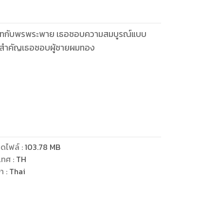
แทนไทกับพรพระพาย เธอชอบความสมบูรณ์แบบ
ที่สำคัญเธอชอบผู้ชายผมทอง
ี่ 10 ของแทนไทกับพรพระพาย นาราน้อยของ
บชมความงามของหญิงสาว
ดไฟล์
:
103.78
MB
เทศ
:
TH
ษา
:
Thai
ี่เกาหลีใต้ รักเพื่อน ขี้เล่น ทำทุกอย่างเพื่อ