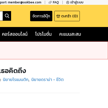
pport: member@ookbee.com
FAQ
เข้าสู่ระบบ
จัดการอีบุ๊ก
ตะกร้า
(
0
)
คอร์สออนไลน์
โปรโมชั่น
คะแนนสะสม
เธอคิดถึง
:
นิยายโรแมนติก
,
นิยายดราม่า - ชีวิต