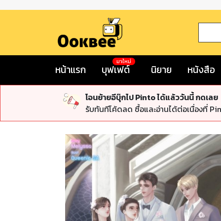
มาใหม่
หน้าแรก
บุฟเฟต์
นิยาย
หนังสือ
โอนย้ายอีบุ๊กไป Pinto ได้แล้ววันนี้ กดเลย
รับทันทีโค้ดลด ซื้อและอ่านได้ต่อเนื่องที่ Pi