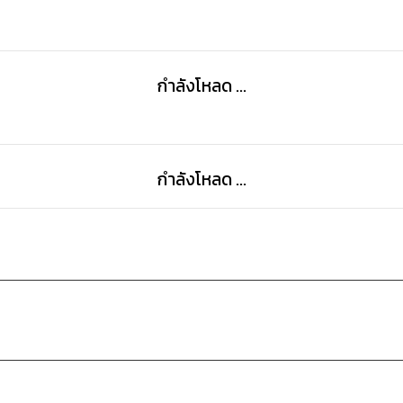
เธอไม่ใช่คนที่เขารัก...แต่เธอกลับเป็นทุกอย่างของเขา
กำลังโหลด ...
เทรย์ เทรย์เวอร์ ลูกครึ่งไทยอเมริกันที่ถูกชะตากับธาม มีคว
หมายของเขาคือความเป็นที่หนึ่งในทุกสนามแข่ง
กำลังโหลด ...
เพลย์บอยในคราบนักแข่งรถ คบเผื่อเลือก เลือกจนเกือบจ
โรมานซ์ดรามาโรแมนติกแอบรักครอบครัว