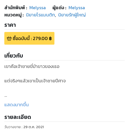
สำนักพิมพ์
:
Melyssa
ผู้แต่ง :
Melyssa
หมวดหมู่
:
นิยายโรแมนติก
,
นิยายรักผู้ใหญ่
ราคา
ซื้อฉบับนี้
:
279.00
฿
เกี่ยวกับ
เขาคือเจ้าชายขี่ม้าขาวของเธอ
แต่จริงๆแล้วเขาเป็นเจ้าชายปีศาจ
สำหรับเขา เธอเป็นเพียงเด็กน่ารำคาญ
แสดงมากขึ้น
รายละเอียด
สำหรับเธอ เขาคือคนที่ปกป้องเธอ
วันวางขาย
:
29 ต.ค. 2021