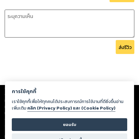
ส่งรีวิว
Copyright ©
2026
Storylog Co., Ltd. - สตอรี่ล็อกขอสงวนสิทธิ์ไม่รับผิดชอบ
การใช้คุกกี้
ต่อผลงานหรือเนื้อหาใดที่อัปโหลดผ่านเว็บไซต์และปรากฏว่าละเมิดสิทธิใน
ทรัพย์สินทางปัญญาของบุคคลอื่นหรือขัดต่อกฎหมายและศีลธรรม ดังนั้น ผู้อ่าน
เราใช้คุกกี้เพื่อให้ทุกคนได้ประสบการณ์การใช้งานที่ดียิ่งขึ้นอ่าน
ทุกท่านโปรดใช้วิจารณญาณในการกลั่นกรองด้วยตนเอง และหากท่านพบว่าส่วน
เพิ่มเติม
คลิก (Privacy Policy) และ (Cookie Policy)
หนึ่งส่วนใดขัดต่อกฎหมายและศีลธรรม กรุณาแจ้งมายังบริษัท เพื่อทีมงานจะได้
ดำเนินการในทันที ทั้งนี้ ทางสตอรี่ล็อกขอสงวนลิขสิทธิ์ตามพระราชบัญญัติ
ยอมรับ
ลิขสิทธิ์ พ.ศ. 2537 (ฉบับล่าสุด)
For support: member@ookbee.com