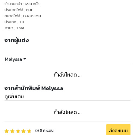
จำนวนหน้า
:
698
หน้า
ภิณ ทอตะวัน ลูกสาวของภูกับเอริน สาวน้อยน่ารัก มองโลกในแง่ดี
ประเภทไฟล์
:
PDF
ขนาดไฟล์
:
174.09
MB
ประเทศ
:
TH
ภาษา
:
Thai
รัณย์ อารัณย์ นักแข่งรถและเจ้าของสนามแข่ง ลูกครึ่งไทย
จากผู้แต่ง
แคนาดา ลูกชายเพียงคนเดียวของบริษัทค้าเพชรระดับโลก ทำได้
ทุกอย่างเพื่อชัยชนะ ไม่ชอบเด็กโดยเฉพาะเด็กที่อายุต่ำกว่า 18
Melyssa
กำลังโหลด ...
จากสำนักพิมพ์ Melyssa
ดูเพิ่มเติม
กำลังโหลด ...
ส่งคะแนน
ให้
5
คะแนน