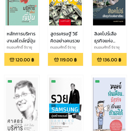
หลักการบริหาร
สูตรเศรษฐี วิธี
สิงคโปร์เสือ
งานสไตล์ญี่ปุ่น
คิดอย่างคนรวย
ธุรกิจแห่ง
อาเซียน
ถนอมศักดิ์ จิรายุ
ถนอมศักดิ์ จิรายุ
ถนอมศักดิ์ จิรายุ
สวัสดิ์
สวัสดิ์
สวัสดิ์
120.00
฿
119.00
฿
136.00
฿