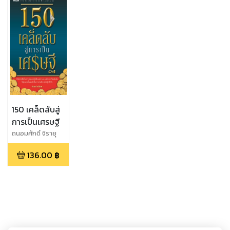
150 เคล็ดลับสู่
การเป็นเศรษฐี
ถนอมศักดิ์ จิรายุ
สวัสดิ์
136.00
฿