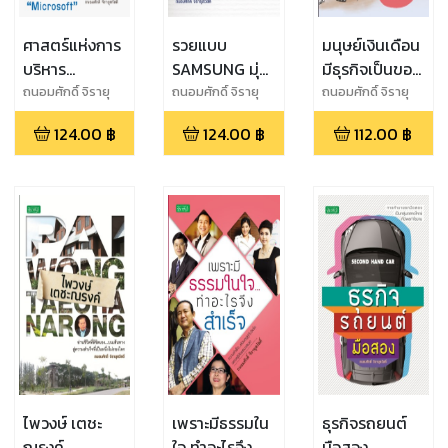
ศาสตร์แห่งการ
รวยแบบ
มนุษย์เงินเดือน
บริหาร
SAMSUNG มุ่ง
มีธุรกิจเป็นของ
"Microsoft"
สร้างแบรนด์
ตัวเองได้
ถนอมศักดิ์ จิรายุ
ถนอมศักดิ์ จิรายุ
ถนอมศักดิ์ จิรายุ
สวัสดิ์
สวัสดิ์
สวัสดิ์
124.00
฿
124.00
฿
112.00
฿
ไพวงษ์ เตชะ
เพราะมีธรรมใน
ธุรกิจรถยนต์
ณรงค์
ใจ ทำอะไรจึง
มือสอง