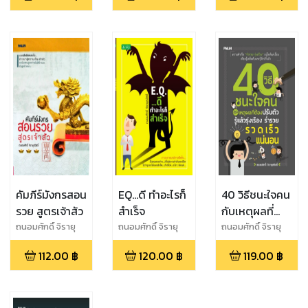
คัมภีร์มังกรสอน
EQ...ดี ทำอะไรก็
40 วิธีชนะใจคน
รวย สูตรเจ้าสัว
สำเร็จ
กับเหตุผลที่
ต้องปรับตัว รู้
ถนอมศักดิ์ จิรายุ
ถนอมศักดิ์ จิรายุ
ถนอมศักดิ์ จิรายุ
สวัสดิ์
สวัสดิ์
สวัสดิ์
แล้วรุ่งเรือง
112.00
฿
120.00
฿
119.00
฿
ร่ำรวยรวดเร็ว
แน่นอน