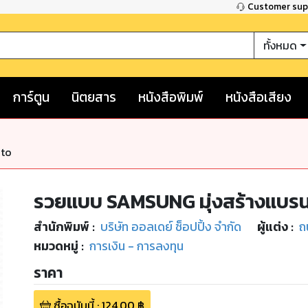
Customer su
ทั้งหมด
การ์ตูน
นิตยสาร
หนังสือพิมพ์
หนังสือเสียง
nto
รวยแบบ SAMSUNG มุ่งสร้างแบรน
สำนักพิมพ์
:
บริษัท ออลเดย์ ช็อปปิ้ง จำกัด
ผู้แต่ง :
ถ
หมวดหมู่
:
การเงิน - การลงทุน
ราคา
ซื้อฉบับนี้
:
124.00
฿