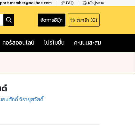
pport: member@ookbee.com
FAQ
เข้าสู่ระบบ
จัดการอีบุ๊ก
ตะกร้า
(
0
)
คอร์สออนไลน์
โปรโมชั่น
คะแนนสะสม
ด์
นอมศักดิ์ จิรายุสวัสดิ์