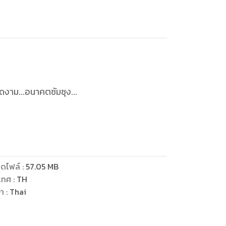
งาม...อนาคตซัมซุง...
ดไฟล์
:
57.05
MB
เทศ
:
TH
ษา
:
Thai