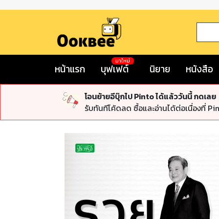
มาใหม่
หน้าแรก
บุฟเฟต์
นิยาย
หนังสือ
โอนย้ายอีบุ๊กไป Pinto ได้แล้ววันนี้ กดเลย
รับทันทีโค้ดลด ซื้อและอ่านได้ต่อเนื่องที่ Pi