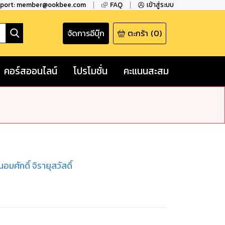
pport: member@ookbee.com
FAQ
เข้าสู่ระบบ
จัดการอีบุ๊ก
ตะกร้า
(
0
)
คอร์สออนไลน์
โปรโมชั่น
คะแนนสะสม
นอมศักดิ์ จิรายุสวัสดิ์