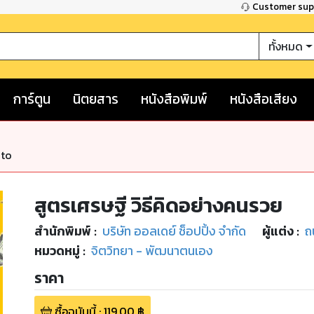
Customer su
ทั้งหมด
การ์ตูน
นิตยสาร
หนังสือพิมพ์
หนังสือเสียง
nto
สูตรเศรษฐี วิธีคิดอย่างคนรวย
สำนักพิมพ์
:
บริษัท ออลเดย์ ช็อปปิ้ง จำกัด
ผู้แต่ง :
ถ
หมวดหมู่
:
จิตวิทยา - พัฒนาตนเอง
ราคา
ซื้อฉบับนี้
:
119.00
฿