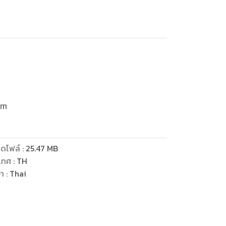
om
ดไฟล์
:
25.47
MB
เทศ
:
TH
ษา
:
Thai