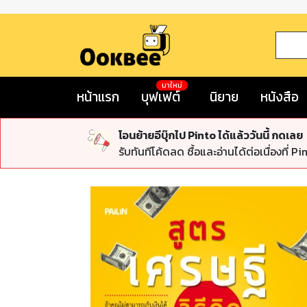
มาใหม่
หน้าแรก
บุฟเฟต์
นิยาย
หนังสือ
โอนย้ายอีบุ๊กไป Pinto ได้แล้ววันนี้ กดเลย
รับทันทีโค้ดลด ซื้อและอ่านได้ต่อเนื่องที่ Pi