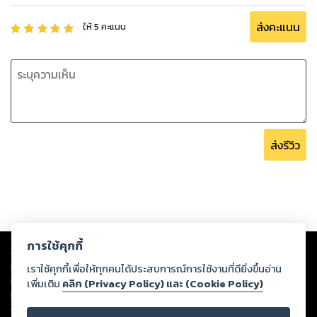
ส่งคะแนน
ให้
5
คะแนน
ส่งรีวิว
Copyright ©
2026
Storylog Co., Ltd. - สตอรี่ล็อกขอสงวนสิทธิ์ไม่รับผิดชอบ
การใช้คุกกี้
ต่อผลงานหรือเนื้อหาใดที่อัปโหลดผ่านเว็บไซต์และปรากฏว่าละเมิดสิทธิใน
ทรัพย์สินทางปัญญาของบุคคลอื่นหรือขัดต่อกฎหมายและศีลธรรม ดังนั้น ผู้อ่าน
เราใช้คุกกี้เพื่อให้ทุกคนได้ประสบการณ์การใช้งานที่ดียิ่งขึ้นอ่าน
ทุกท่านโปรดใช้วิจารณญาณในการกลั่นกรองด้วยตนเอง และหากท่านพบว่าส่วน
เพิ่มเติม
คลิก (Privacy Policy) และ (Cookie Policy)
หนึ่งส่วนใดขัดต่อกฎหมายและศีลธรรม กรุณาแจ้งมายังบริษัท เพื่อทีมงานจะได้
ดำเนินการในทันที ทั้งนี้ ทางสตอรี่ล็อกขอสงวนลิขสิทธิ์ตามพระราชบัญญัติ