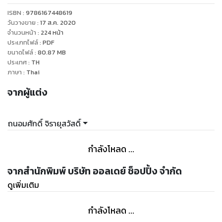
ISBN :
9786167448619
ดูหนังสือเรื่องอื่นๆ ของเรา ได้ที่ www.pailinbooknet.com
วันวางขาย
:
17 ส.ค. 2020
จำนวนหน้า
:
224
หน้า
ประเภทไฟล์
:
PDF
ขนาดไฟล์
:
80.87
MB
ประเทศ
:
TH
ภาษา
:
Thai
จากผู้แต่ง
ถนอมศักดิ์ จิรายุสวัสดิ์
กำลังโหลด ...
จากสำนักพิมพ์ บริษัท ออลเดย์ ช็อปปิ้ง จำกัด
ดูเพิ่มเติม
กำลังโหลด ...