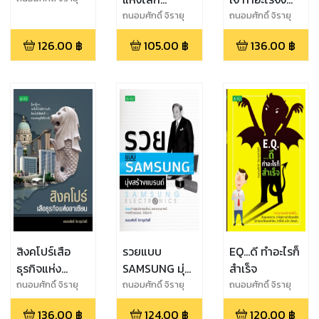
สวัสดิ์
อินเทอร์เน็ต
สำเร็จ
ถนอมศักดิ์ จิรายุ
ถนอมศักดิ์ จิรายุ
สวัสดิ์
สวัสดิ์
เจฟฟ์ เบซอส
126.00
฿
105.00
฿
136.00
฿
สิงคโปร์เสือ
รวยแบบ
EQ...ดี ทำอะไรก็
ธุรกิจแห่ง
SAMSUNG มุ่ง
สำเร็จ
อาเซียน
สร้างแบรนด์
ถนอมศักดิ์ จิรายุ
ถนอมศักดิ์ จิรายุ
ถนอมศักดิ์ จิรายุ
สวัสดิ์
สวัสดิ์
สวัสดิ์
136.00
฿
124.00
฿
120.00
฿