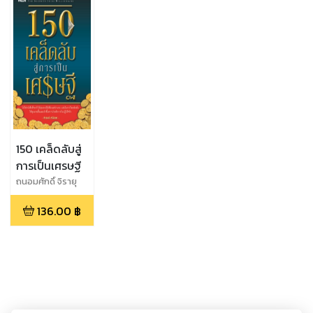
150 เคล็ดลับสู่
การเป็นเศรษฐี
ถนอมศักดิ์ จิรายุ
สวัสดิ์
136.00
฿