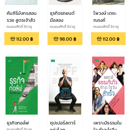
คัมภีร์มังกรสอน
ธุรกิจรถยนต์
ไพวงษ์ เตชะ
รวย สูตรเจ้าสัว
มือสอง
ณรงค์
ถนอมศักดิ์ จิรายุ
ถนอมศักดิ์ จิรายุ
ถนอมศักดิ์ จิรายุ
สวัสดิ์
สวัสดิ์
สวัสดิ์
112.00
฿
98.00
฿
112.00
฿
ธุรกิจกอล์ฟ
ซุปเปอร์สตาร์
เพราะมีธรรมใน
แห่งโลก
ใจ ทำอะไรจึง
ถนอมศักดิ์ จิรายุ