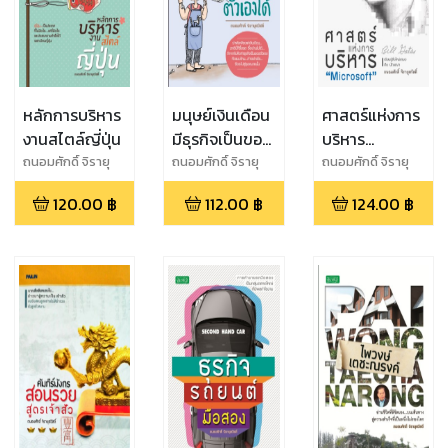
หลักการบริหาร
มนุษย์เงินเดือน
ศาสตร์แห่งการ
งานสไตล์ญี่ปุ่น
มีธุรกิจเป็นของ
บริหาร
ตัวเองได้
"Microsoft"
ถนอมศักดิ์ จิรายุ
ถนอมศักดิ์ จิรายุ
ถนอมศักดิ์ จิรายุ
สวัสดิ์
สวัสดิ์
สวัสดิ์
120.00
฿
112.00
฿
124.00
฿