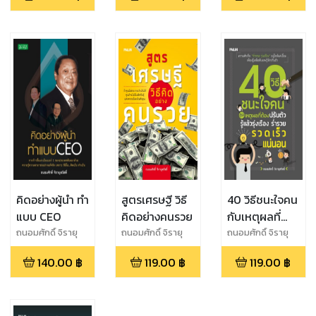
คิดอย่างผู้นำ ทำ
สูตรเศรษฐี วิธี
40 วิธีชนะใจคน
แบบ CEO
คิดอย่างคนรวย
กับเหตุผลที่
ต้องปรับตัว รู้
ถนอมศักดิ์ จิรายุ
ถนอมศักดิ์ จิรายุ
ถนอมศักดิ์ จิรายุ
สวัสดิ์
สวัสดิ์
สวัสดิ์
แล้วรุ่งเรือง
140.00
฿
119.00
฿
119.00
฿
ร่ำรวยรวดเร็ว
แน่นอน