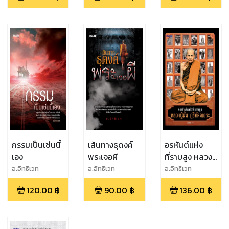
กรรมเป็นเช่นนี้
เส้นทางธุดงค์
อรหันต์แห่ง
เอง
พระเจอผี
ที่ราบสูง หลวงปู่
มั่น ภูริทัตตเถระ
อ.อิทธิเวท
อ.อิทธิเวท
อ.อิทธิเวท
120.00
฿
90.00
฿
136.00
฿