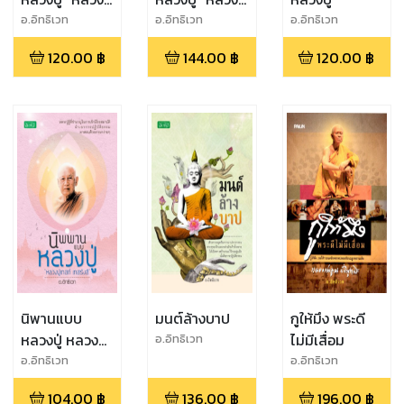
สมชาย"
อ่ำ"
อ.อิทธิเวท
อ.อิทธิเวท
อ.อิทธิเวท
120.00
฿
144.00
฿
120.00
฿
นิพานแบบ
มนต์ล้างบาป
กูให้มึง พระดี
หลวงปู่ หลวงปู่
ไม่มีเสื่อม
อ.อิทธิเวท
เทสก์ เทสรังสี
อ.อิทธิเวท
อ.อิทธิเวท
104.00
฿
136.00
฿
196.00
฿