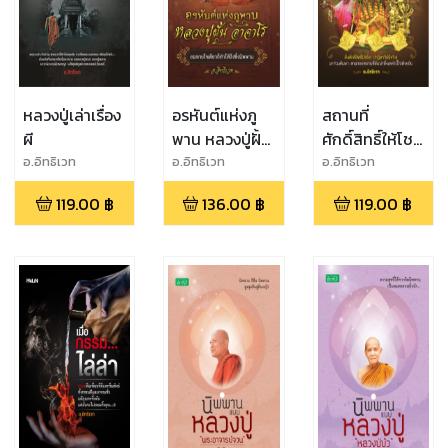
หลวงปู่เล่าเรื่อง
อรหันต์แห่งภู
สถานที่
ผี
พาน หลวงปู่ฝั้น
ศักดิ์สิทธิ์ให้โชค
อาจาโร
บน ไหว้ ขอพร
อ.อิทธิเวท
อ.อิทธิเวท
อ.อิทธิเวท
เห็นผลทันใจ
119.00
฿
136.00
฿
119.00
฿