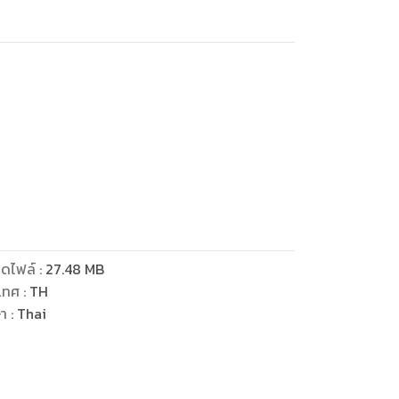
om
ดไฟล์
:
27.48
MB
เทศ
:
TH
ษา
:
Thai