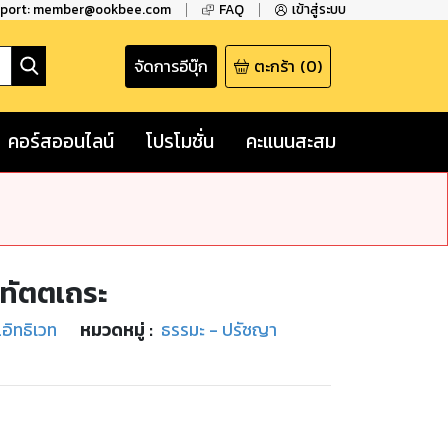
pport: member@ookbee.com
FAQ
เข้าสู่ระบบ
จัดการอีบุ๊ก
ตะกร้า
(
0
)
คอร์สออนไลน์
โปรโมชั่น
คะแนนสะสม
ริทัตตเถระ
.อิทธิเวท
หมวดหมู่
:
ธรรมะ - ปรัชญา