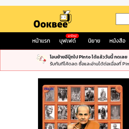
มาใหม่
หน้าแรก
บุฟเฟต์
นิยาย
หนังสือ
โอนย้ายอีบุ๊กไป Pinto ได้แล้ววันนี้ กดเลย
รับทันทีโค้ดลด ซื้อและอ่านได้ต่อเนื่องที่ Pi