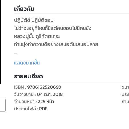
เกี่ยวกับ
ปฏิบัติดี ปฏิบัติชอบ
ไม่ว่าจะอยู่ที่ไหนก็มีเเต่คนชอบไม่มีคนชัง
หลวงปู่มั้น ภูริทัตตเถระ
ท่านมุ่งทำความดีอย่างเสมอต้นเสมอปลาย
ดูหนังสือเรื่องอื่นๆ ของเรา ได้ที่ www.pailinbooknet.c
แสดงมากขึ้น
รายละเอียด
ISBN :
9786162520693
ขนา
วันวางขาย
:
04 ต.ค. 2018
ประ
จำนวนหน้า
:
225
หน้า
ภา
ประเภทไฟล์
:
PDF