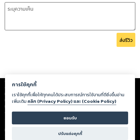
ส่งรีวิว
Copyright ©
2026
Storylog Co., Ltd. - สตอรี่ล็อกขอสงวนสิทธิ์ไม่รับผิดชอบ
การใช้คุกกี้
ต่อผลงานหรือเนื้อหาใดที่อัปโหลดผ่านเว็บไซต์และปรากฏว่าละเมิดสิทธิใน
ทรัพย์สินทางปัญญาของบุคคลอื่นหรือขัดต่อกฎหมายและศีลธรรม ดังนั้น ผู้อ่าน
เราใช้คุกกี้เพื่อให้ทุกคนได้ประสบการณ์การใช้งานที่ดียิ่งขึ้นอ่าน
ทุกท่านโปรดใช้วิจารณญาณในการกลั่นกรองด้วยตนเอง และหากท่านพบว่าส่วน
เพิ่มเติม
คลิก (Privacy Policy) และ (Cookie Policy)
หนึ่งส่วนใดขัดต่อกฎหมายและศีลธรรม กรุณาแจ้งมายังบริษัท เพื่อทีมงานจะได้
ดำเนินการในทันที ทั้งนี้ ทางสตอรี่ล็อกขอสงวนลิขสิทธิ์ตามพระราชบัญญัติ
ยอมรับ
ลิขสิทธิ์ พ.ศ. 2537 (ฉบับล่าสุด)
For support: member@ookbee.com
ปรับแต่งคุกกี้
Version
1.3.17