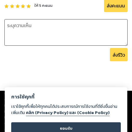
ส่งคะแนน
ให้
5
คะแนน
ส่งรีวิว
Copyright ©
2026
Storylog Co., Ltd. - สตอรี่ล็อกขอสงวนสิทธิ์ไม่รับผิดชอบ
การใช้คุกกี้
ต่อผลงานหรือเนื้อหาใดที่อัปโหลดผ่านเว็บไซต์และปรากฏว่าละเมิดสิทธิใน
ทรัพย์สินทางปัญญาของบุคคลอื่นหรือขัดต่อกฎหมายและศีลธรรม ดังนั้น ผู้อ่าน
เราใช้คุกกี้เพื่อให้ทุกคนได้ประสบการณ์การใช้งานที่ดียิ่งขึ้นอ่าน
ทุกท่านโปรดใช้วิจารณญาณในการกลั่นกรองด้วยตนเอง และหากท่านพบว่าส่วน
เพิ่มเติม
คลิก (Privacy Policy) และ (Cookie Policy)
หนึ่งส่วนใดขัดต่อกฎหมายและศีลธรรม กรุณาแจ้งมายังบริษัท เพื่อทีมงานจะได้
ดำเนินการในทันที ทั้งนี้ ทางสตอรี่ล็อกขอสงวนลิขสิทธิ์ตามพระราชบัญญัติ
ยอมรับ
ลิขสิทธิ์ พ.ศ. 2537 (ฉบับล่าสุด)