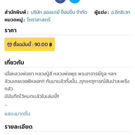
สำนักพิมพ์
:
บริษัท ออลเดย์ ช็อปปิ้ง จำกัด
ผู้แต่ง :
อ.อิทธิเวท
หมวดหมู่
:
โหราศาสตร์
ราคา
ซื้อฉบับนี้
:
90.00
฿
เกี่ยวกับ
เมื่อหลวงพ่อชา หลวงปู่ลี หลวงพ่อพุธ พระอาจารย์ทูล ฯลฯ
ล้วนเคยเจอผีหลอก!! กันมาเเล้วทั้งนั้น...ทุกเหตุการณ์อันน่าสะพรึง
กลัว
มีบันทึกไว้หมดเเล้วในเล่มนี้!!
ดูหนังสือเรื่องอื่นๆ ของเรา ได้ที่
แสดงมากขึ้น
www.pailinbooknet.com
รายละเอียด