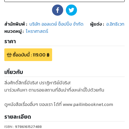
สำนักพิมพ์
:
บริษัท ออลเดย์ ช็อปปิ้ง จำกัด
ผู้แต่ง :
อ.อิทธิเวท
หมวดหมู่
:
โหราศาสตร์
ราคา
ซื้อฉบับนี้
:
119.00
฿
เกี่ยวกับ
สิ่งศักดิ์สิทธิ์มีจริง! ปราฏิหาริย์มีจริง!
มาร่วมค้นหา ตามรอยสถานที่อันน่าทึ่งเหล่านี้ไปด้วยกัน
ดูหนังสือเรื่องอื่นๆ ของเรา ได้ที่ www.pailinbooknet.com
รายละเอียด
ISBN :
9786161527488