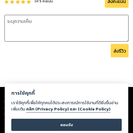
ส่งคะแนน
ให้
5
คะแนน
ส่งรีวิว
Copyright ©
2026
Storylog Co., Ltd. - สตอรี่ล็อกขอสงวนสิทธิ์ไม่รับผิดชอบ
การใช้คุกกี้
ต่อผลงานหรือเนื้อหาใดที่อัปโหลดผ่านเว็บไซต์และปรากฏว่าละเมิดสิทธิใน
ทรัพย์สินทางปัญญาของบุคคลอื่นหรือขัดต่อกฎหมายและศีลธรรม ดังนั้น ผู้อ่าน
เราใช้คุกกี้เพื่อให้ทุกคนได้ประสบการณ์การใช้งานที่ดียิ่งขึ้นอ่าน
ทุกท่านโปรดใช้วิจารณญาณในการกลั่นกรองด้วยตนเอง และหากท่านพบว่าส่วน
เพิ่มเติม
คลิก (Privacy Policy) และ (Cookie Policy)
หนึ่งส่วนใดขัดต่อกฎหมายและศีลธรรม กรุณาแจ้งมายังบริษัท เพื่อทีมงานจะได้
ดำเนินการในทันที ทั้งนี้ ทางสตอรี่ล็อกขอสงวนลิขสิทธิ์ตามพระราชบัญญัติ
ยอมรับ
ลิขสิทธิ์ พ.ศ. 2537 (ฉบับล่าสุด)