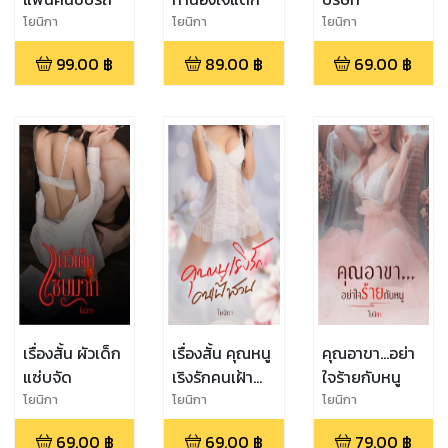
โยนิกา
โยนิกา
โยนิกา
99.00
฿
89.00
฿
69.00
฿
เรื่องสั้น ผัวเด็ก
เรื่องสั้น คุณหนู
คุณอาขา...อย่า
แซ่บจัด
เริงรักคนเฝ้า
ใจร้ายกับหนู
สวน
โยนิกา
โยนิกา
โยนิกา
69.00
฿
69.00
฿
79.00
฿