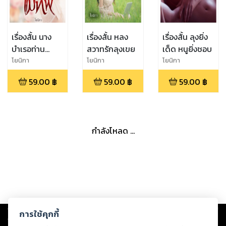
เรื่องสั้น นาง
เรื่องสั้น หลง
เรื่องสั้น ลุงยิ่ง
บำเรอท่าน
สวาทรักลุงเขย
เด็ด หนูยิ่งชอบ
แม่ทัพ
โยนิกา
โยนิกา
โยนิกา
59.00
฿
59.00
฿
59.00
฿
กำลังโหลด ...
Copyright ©
2026
Storylog Co., Ltd. - สตอรี่ล็อกขอสงวนสิทธิ์ไม่รับผิดชอบ
การใช้คุกกี้
ต่อผลงานหรือเนื้อหาใดที่อัปโหลดผ่านเว็บไซต์และปรากฏว่าละเมิดสิทธิใน