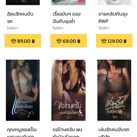
อ้อนรักคนขับ
เรื่องมันๆ ของ
ขายคลิปกับลุง
รถ
ฉันกับลุงอ่ำ
PWP
โยนิกา
โยนิกา
โยนิกา
89.00
฿
69.00
฿
129.00
฿
คุณหนูลองเป็น
ขอโทษครับ ผม
เล่นรักคนขับรถ
แฟนคนขับรถ
ทำน้องใจแตก
บริษัท