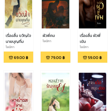
เรื่องสั้น ขวัญใจ
ผัวพี่คม
เรื่องสั้น ผัวพี่
นายบุญทึ่ม
เข้ม
โยนิกา
โยนิกา
โยนิกา
69.00
฿
79.00
฿
59.00
฿