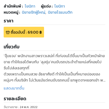
สำนักพิมพ์
:
โยนิกา
ผู้แต่ง :
โยนิกา
หมวดหมู่
:
นิยายรักผู้ใหญ่
,
นิยายโรแมนติก
ราคา
ซื้อฉบับนี้
:
69.00
฿
เกี่ยวกับ
‘จุ๊บแจง’ พนักงานสาวพราวเสน่ห์ ที่เก่งจนได้ขึ้นมาเป็นหัวหน้าฝ่าย
ขาย ทำให้เธอได้พบกับ ‘ลุงชุ่ม’คนขับรถประจำตำแหน่งที่คอยไป
รับไปส่งเธอทุกที่
ด้วยเพราะเป็นคนสวย อัธยาศัยดี ทำให้เป็นเป็นที่หมายปองของ
หนุ่มๆ ทั้งบริษัท ไม่เว้นแม้แต่คนขับรถคนนี้ แกพูดจาหยอกเย้า พา
วนเข้าเรื่องลามกทุกวัน อีกทั้งยังอวดอ้าง ความอึด ความทน ความ
แสดงมากขึ้น
แข็งแรงของตัวเอง จนสาวเจ้าเผลอไผล เสียตัวให้แกเข้า หลังจาก
รายละเอียด
นั้นเธอก็ติดใจลีลาของแกจนหัวปักหัวปำ ลุงชุ่มละลีลาเด็ดแค่ไหน
วันวางขาย
:
24 พ.ค. 2022