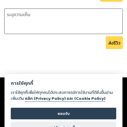
ส่งรีวิว
Copyright ©
2026
Storylog Co., Ltd. - สตอรี่ล็อกขอสงวนสิทธิ์ไม่รับผิดชอบ
การใช้คุกกี้
ต่อผลงานหรือเนื้อหาใดที่อัปโหลดผ่านเว็บไซต์และปรากฏว่าละเมิดสิทธิใน
ทรัพย์สินทางปัญญาของบุคคลอื่นหรือขัดต่อกฎหมายและศีลธรรม ดังนั้น ผู้อ่าน
เราใช้คุกกี้เพื่อให้ทุกคนได้ประสบการณ์การใช้งานที่ดียิ่งขึ้นอ่าน
ทุกท่านโปรดใช้วิจารณญาณในการกลั่นกรองด้วยตนเอง และหากท่านพบว่าส่วน
เพิ่มเติม
คลิก (Privacy Policy) และ (Cookie Policy)
หนึ่งส่วนใดขัดต่อกฎหมายและศีลธรรม กรุณาแจ้งมายังบริษัท เพื่อทีมงานจะได้
ดำเนินการในทันที ทั้งนี้ ทางสตอรี่ล็อกขอสงวนลิขสิทธิ์ตามพระราชบัญญัติ
ยอมรับ
ลิขสิทธิ์ พ.ศ. 2537 (ฉบับล่าสุด)
For support: member@ookbee.com