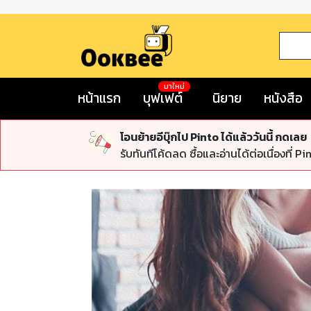
มาใหม่
หน้าแรก
บุฟเฟต์
นิยาย
หนังสือ
โอนย้ายอีบุ๊กไป Pinto ได้แล้ววันนี้ กดเลย
รับทันทีโค้ดลด ซื้อและอ่านได้ต่อเนื่องที่ Pi