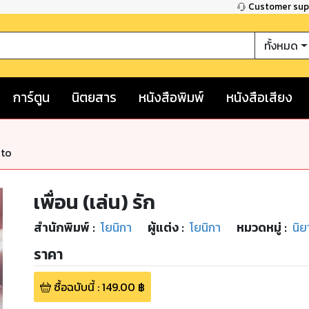
Customer su
ทั้งหมด
การ์ตูน
นิตยสาร
หนังสือพิมพ์
หนังสือเสียง
nto
เพื่อน (เล่น) รัก
สำนักพิมพ์
:
โยนิกา
ผู้แต่ง :
โยนิกา
หมวดหมู่
:
นิย
ราคา
ซื้อฉบับนี้
:
149.00
฿