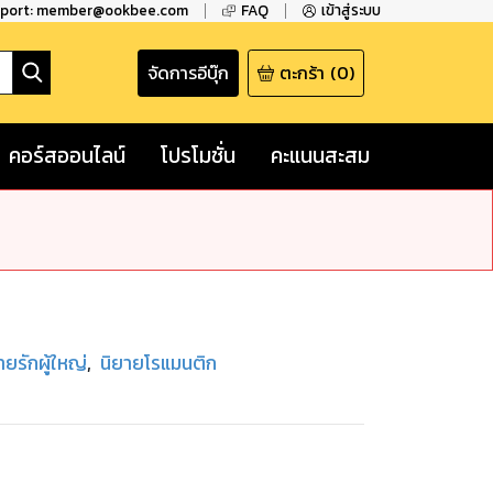
pport: member@ookbee.com
FAQ
เข้าสู่ระบบ
จัดการอีบุ๊ก
ตะกร้า
(
0
)
คอร์สออนไลน์
โปรโมชั่น
คะแนนสะสม
ายรักผู้ใหญ่
,
นิยายโรแมนติก