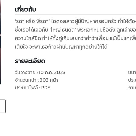
เกี่ยวกับ
‘รดา หรือ พีรดา’ ไอดอลสาวผู้มีปัญหาครอบครัว ทำให้ต้อ
ซึ่งเธอได้เจอกับ ‘ใหญ่ ธนดล’ พระเอกหนุ่มชื่อดัง ลูกเจ้าของบ้าน ทั้งสองสนิทกันมาก ตัวติดกันตลอดเวลา
ความใกล้ชิด ทำให้ทั้งคู่เกินเลยกว่าคำว่าเพื่อน แม้เป็นแค่เ
เสียใจ จะพาเธอก้าวผ่านปัญหาทุกอย่างให้ได้
รายละเอียด
วันวางขาย
:
10 ก.ค. 2023
ขนา
จำนวนหน้า
:
303
หน้า
ประ
ประเภทไฟล์
:
PDF
ภา