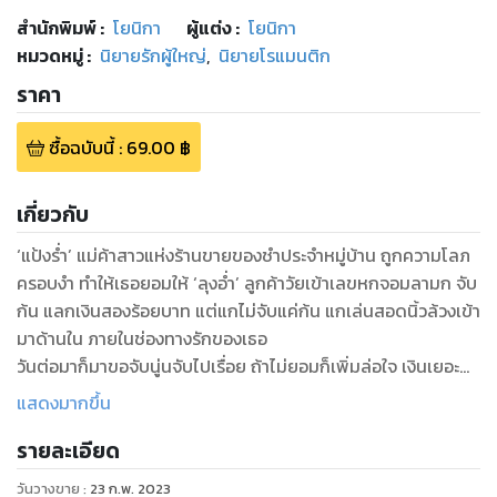
สำนักพิมพ์
:
โยนิกา
ผู้แต่ง :
โยนิกา
หมวดหมู่
:
นิยายรักผู้ใหญ่
,
นิยายโรแมนติก
ราคา
ซื้อฉบับนี้
:
69.00
฿
เกี่ยวกับ
‘แป้งร่ำ’ แม่ค้าสาวแห่งร้านขายของชำประจำหมู่บ้าน ถูกความโลภ
ครอบงำ ทำให้เธอยอมให้ ‘ลุงอ่ำ’ ลูกค้าวัยเข้าเลขหกจอมลามก จับ
ก้น แลกเงินสองร้อยบาท แต่แกไม่จับแค่ก้น แกเล่นสอดนิ้วล้วงเข้า
มาด้านใน ภายในช่องทางรักของเธอ
วันต่อมาก็มาขอจับนู่นจับไปเรื่อย ถ้าไม่ยอมก็เพิ่มล่อใจ เงินเยอะ
ขนาดนั้นทำให้เธอใจอ่อน ยอมให้แกล้วงข้างล่าง ดูดนม รวมไปถึง…
แสดงมากขึ้น
รายละเอียด
วันวางขาย
:
23 ก.พ. 2023