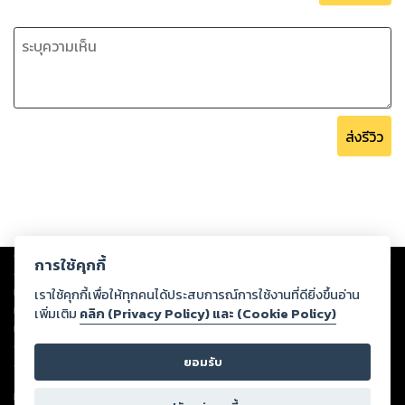
ส่งรีวิว
Copyright ©
2026
Storylog Co., Ltd. - สตอรี่ล็อกขอสงวนสิทธิ์ไม่รับผิดชอบ
การใช้คุกกี้
ต่อผลงานหรือเนื้อหาใดที่อัปโหลดผ่านเว็บไซต์และปรากฏว่าละเมิดสิทธิใน
ทรัพย์สินทางปัญญาของบุคคลอื่นหรือขัดต่อกฎหมายและศีลธรรม ดังนั้น ผู้อ่าน
เราใช้คุกกี้เพื่อให้ทุกคนได้ประสบการณ์การใช้งานที่ดียิ่งขึ้นอ่าน
ทุกท่านโปรดใช้วิจารณญาณในการกลั่นกรองด้วยตนเอง และหากท่านพบว่าส่วน
เพิ่มเติม
คลิก (Privacy Policy) และ (Cookie Policy)
หนึ่งส่วนใดขัดต่อกฎหมายและศีลธรรม กรุณาแจ้งมายังบริษัท เพื่อทีมงานจะได้
ดำเนินการในทันที ทั้งนี้ ทางสตอรี่ล็อกขอสงวนลิขสิทธิ์ตามพระราชบัญญัติ
ยอมรับ
ลิขสิทธิ์ พ.ศ. 2537 (ฉบับล่าสุด)
For support: member@ookbee.com