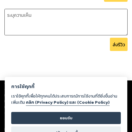
ส่งรีวิว
Copyright ©
2026
Storylog Co., Ltd. - สตอรี่ล็อกขอสงวนสิทธิ์ไม่รับผิดชอบ
การใช้คุกกี้
ต่อผลงานหรือเนื้อหาใดที่อัปโหลดผ่านเว็บไซต์และปรากฏว่าละเมิดสิทธิใน
ทรัพย์สินทางปัญญาของบุคคลอื่นหรือขัดต่อกฎหมายและศีลธรรม ดังนั้น ผู้อ่าน
เราใช้คุกกี้เพื่อให้ทุกคนได้ประสบการณ์การใช้งานที่ดียิ่งขึ้นอ่าน
ทุกท่านโปรดใช้วิจารณญาณในการกลั่นกรองด้วยตนเอง และหากท่านพบว่าส่วน
เพิ่มเติม
คลิก (Privacy Policy) และ (Cookie Policy)
หนึ่งส่วนใดขัดต่อกฎหมายและศีลธรรม กรุณาแจ้งมายังบริษัท เพื่อทีมงานจะได้
ดำเนินการในทันที ทั้งนี้ ทางสตอรี่ล็อกขอสงวนลิขสิทธิ์ตามพระราชบัญญัติ
ยอมรับ
ลิขสิทธิ์ พ.ศ. 2537 (ฉบับล่าสุด)
For support: member@ookbee.com