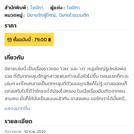
สำนักพิมพ์
:
โยนิกา
ผู้แต่ง :
โยนิกา
หมวดหมู่
:
นิยายรักผู้ใหญ่
,
นิยายโรแมนติก
ราคา
ซื้อฉบับนี้
:
79.00
฿
เกี่ยวกับ
นิยายเล่มนี้ เป็นเรื่องราวของ ‘เจษ’ และ ‘เต’ หนุ่มใหญ่รูปหล่อพ่อ
รวย ที่ดันตกหลุมรักลูกสาวแฟนเก่าจนโงหัวไม่ขึ้น ตอนแรกก็กะจะ
เล่นๆ แต่ไหงกลายเป็นตกหลุมที่ตัวเองขุดเสียก็ไม่รู้ เขาสองคนก็
ตกลงกันไม่ได้ว่าใครจะได้น้องไปครอง ในเมื่อเรื่องมันเกิดจากคน
สามคน นั้นก็ให้มันเป็นแบบแล้วกัน อาสองคน ขอรักเราได้มั้ยครับ
‘น้องพราว
แสดงมากขึ้น
รายละเอียด
วันวางขาย
:
10 ก.พ. 2022