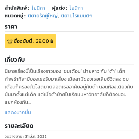
สำนักพิมพ์
:
โยนิกา
ผู้แต่ง :
โยนิกา
หมวดหมู่
:
นิยายรักผู้ใหญ่
,
นิยายโรแมนติก
ราคา
ซื้อฉบับนี้
:
69.00
฿
เกี่ยวกับ
นิยายเรื่องนี้เป็นเรื่องราวของ ‘ชมเดือน’ ม่ายสาว กับ ‘ดำ’ เด็ก
กำพร้าที่สามีของเธอรับมาเลี้ยง เมื่อสามีของเธอเสียชีวิตลง ชม
เดือนก็ครองตัวโสดมาตลอดเธออาศัยอยู่กับดำ นอนห้องเดียวกับ
มันมาตั้งแต่เด็ก แต่เมื่อดำย้ายไปเรียนมหาวิทยาลัยก็ต้องนอน
แยกห้องกัน
แต่ครั้งนี้เมื่อดำเรียนจบ เขาตัดสินใจกลับมาทำงานที่บ้านและขอ
แสดงมากขึ้น
นอนห้องเดียวกับเธออีกรอบ ม่ายสาวใจอ่อนยอมให้เขานอนด้วย
รายละเอียด
แต่มันไม่เหมือนเมื่อก่อนแล้ว ดำโตขึ้น เขาไม่ใช่เด็กแปดขวบอีก
ต่อไป เมื่อได้อยู่ใกล้ชิด ทั้งสองมิอาจหักห้ามใจได้
วันวางขาย
:
31 มี.ค. 2022