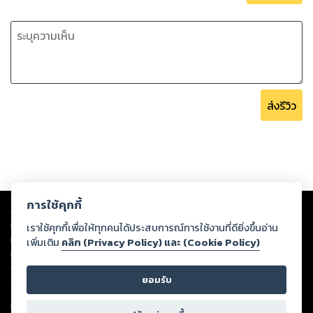
ส่งรีวิว
Copyright ©
2026
Storylog Co., Ltd. - สตอรี่ล็อกขอสงวนสิทธิ์ไม่รับผิดชอบ
การใช้คุกกี้
ต่อผลงานหรือเนื้อหาใดที่อัปโหลดผ่านเว็บไซต์และปรากฏว่าละเมิดสิทธิใน
ทรัพย์สินทางปัญญาของบุคคลอื่นหรือขัดต่อกฎหมายและศีลธรรม ดังนั้น ผู้อ่าน
เราใช้คุกกี้เพื่อให้ทุกคนได้ประสบการณ์การใช้งานที่ดียิ่งขึ้นอ่าน
ทุกท่านโปรดใช้วิจารณญาณในการกลั่นกรองด้วยตนเอง และหากท่านพบว่าส่วน
เพิ่มเติม
คลิก (Privacy Policy) และ (Cookie Policy)
หนึ่งส่วนใดขัดต่อกฎหมายและศีลธรรม กรุณาแจ้งมายังบริษัท เพื่อทีมงานจะได้
ดำเนินการในทันที ทั้งนี้ ทางสตอรี่ล็อกขอสงวนลิขสิทธิ์ตามพระราชบัญญัติ
ยอมรับ
ลิขสิทธิ์ พ.ศ. 2537 (ฉบับล่าสุด)
For support: member@ookbee.com