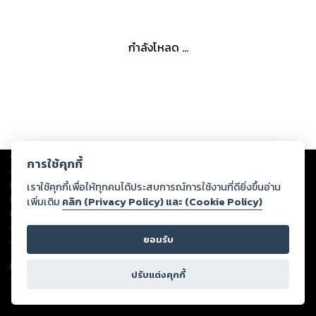
กำลังโหลด ...
Copyright ©
2026
Storylog Co., Ltd. - สตอรี่ล็อกขอสงวนสิทธิ์ไม่รับผิดชอบ
การใช้คุกกี้
ต่อผลงานหรือเนื้อหาใดที่อัปโหลดผ่านเว็บไซต์และปรากฏว่าละเมิดสิทธิใน
ทรัพย์สินทางปัญญาของบุคคลอื่นหรือขัดต่อกฎหมายและศีลธรรม ดังนั้น ผู้อ่าน
เราใช้คุกกี้เพื่อให้ทุกคนได้ประสบการณ์การใช้งานที่ดียิ่งขึ้นอ่าน
ทุกท่านโปรดใช้วิจารณญาณในการกลั่นกรองด้วยตนเอง และหากท่านพบว่าส่วน
เพิ่มเติม
คลิก (Privacy Policy) และ (Cookie Policy)
หนึ่งส่วนใดขัดต่อกฎหมายและศีลธรรม กรุณาแจ้งมายังบริษัท เพื่อทีมงานจะได้
ดำเนินการในทันที ทั้งนี้ ทางสตอรี่ล็อกขอสงวนลิขสิทธิ์ตามพระราชบัญญัติ
ยอมรับ
ลิขสิทธิ์ พ.ศ. 2537 (ฉบับล่าสุด)
For support: member@ookbee.com
ปรับแต่งคุกกี้
Version
1.3.17