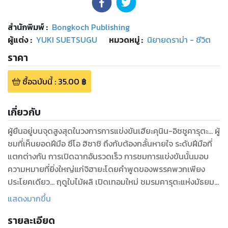
สำนักพิมพ์
:
Bongkoch Publishing
ผู้แต่ง :
YUKI SUETSUGU
หมวดหมู่
:
นิยายดราม่า - ชีวิต
ราคา
ซื้อฉบับนี้
:
35.00
฿
เกี่ยวกับ
ผู้ยืนอยู่บนจุดสูงสุดในวงการการแข่งขันเฮียะคุนิน-อิชชูคารุตะ... ผู้
ชมที่เห็นยอดฝีมือ ซึโอ ฮิซาชิ ถึงกับต้องกลั้นหายใจ ระดับฝีมือที่
แตกต่างกัน การเปิดฉากอันรวดเร็ว การชมการแข่งขันนั้นมอบ
ความหมายที่ยิ่งใหญ่แก่จิฮายะโดยคำพูดของพรรคพวกเพียง
ประโยคเดียว... ฤดูใบไม้ผลิ เปิดเทอมใหม่ ชมรมคารุตะแห่งมัธยมมิ
ซึซาว่าเดินหน้าอีกครั้งพร้อมกับสมาชิกใหม่! เปิดเทอมใหม่ที่ก่อ
แสดงมากขึ้น
กำเนิดการพบกันครั้งใหม่ พายุฤดูใบไม้ผลิกำลังจะพัดถล่มชมรม
รายละเอียด
คารุตะ!?