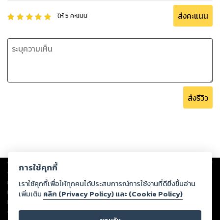
ส่งคะแนน
ให้
5
คะแนน
ส่งรีวิว
Copyright ©
2026
Storylog Co., Ltd. - สตอรี่ล็อกขอสงวนสิทธิ์ไม่รับผิดชอบ
การใช้คุกกี้
ต่อผลงานหรือเนื้อหาใดที่อัปโหลดผ่านเว็บไซต์และปรากฏว่าละเมิดสิทธิใน
ทรัพย์สินทางปัญญาของบุคคลอื่นหรือขัดต่อกฎหมายและศีลธรรม ดังนั้น ผู้อ่าน
เราใช้คุกกี้เพื่อให้ทุกคนได้ประสบการณ์การใช้งานที่ดียิ่งขึ้นอ่าน
ทุกท่านโปรดใช้วิจารณญาณในการกลั่นกรองด้วยตนเอง และหากท่านพบว่าส่วน
เพิ่มเติม
คลิก (Privacy Policy) และ (Cookie Policy)
หนึ่งส่วนใดขัดต่อกฎหมายและศีลธรรม กรุณาแจ้งมายังบริษัท เพื่อทีมงานจะได้
ดำเนินการในทันที ทั้งนี้ ทางสตอรี่ล็อกขอสงวนลิขสิทธิ์ตามพระราชบัญญัติ