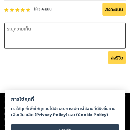
ส่งคะแนน
ให้
5
คะแนน
ส่งรีวิว
Copyright ©
2026
Storylog Co., Ltd. - สตอรี่ล็อกขอสงวนสิทธิ์ไม่รับผิดชอบ
การใช้คุกกี้
ต่อผลงานหรือเนื้อหาใดที่อัปโหลดผ่านเว็บไซต์และปรากฏว่าละเมิดสิทธิใน
ทรัพย์สินทางปัญญาของบุคคลอื่นหรือขัดต่อกฎหมายและศีลธรรม ดังนั้น ผู้อ่าน
เราใช้คุกกี้เพื่อให้ทุกคนได้ประสบการณ์การใช้งานที่ดียิ่งขึ้นอ่าน
ทุกท่านโปรดใช้วิจารณญาณในการกลั่นกรองด้วยตนเอง และหากท่านพบว่าส่วน
เพิ่มเติม
คลิก (Privacy Policy) และ (Cookie Policy)
หนึ่งส่วนใดขัดต่อกฎหมายและศีลธรรม กรุณาแจ้งมายังบริษัท เพื่อทีมงานจะได้
ดำเนินการในทันที ทั้งนี้ ทางสตอรี่ล็อกขอสงวนลิขสิทธิ์ตามพระราชบัญญัติ