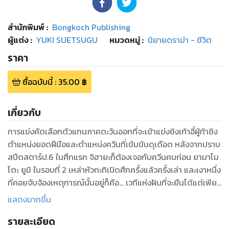
สำนักพิมพ์
:
Bongkoch Publishing
ผู้แต่ง :
YUKI SUETSUGU
หมวดหมู่
:
นิยายดราม่า - ชีวิต
ราคา
ซื้อฉบับนี้
:
35.00
฿
เกี่ยวกับ
การแข่งคัดเลือกตัวแทนภาคตะวันออกที่จะเข้าแข่งชิงเก้าอี้ผู้ท้าชิง
ตำแหน่งยอดฝีมือและตำแหน่งควีนที่เข้มข้นดุเดือด หลังจากปราบ
สปีดสตาร์ป.6 ในศึกแรก จิฮายะก็ต้องเจอกับควีนคนก่อน ยามาโม
โตะ ยูมิ ในรอบที่ 2 เหล่าหัวกะทิเปิดศึกครั้งแล้วครั้งเล่า และเงาหนึ่ง
ที่คอยจับจ้องเหตุการณ์นั้นอยู่ก็คือ... เวทีแห่งฝันที่จะยืนได้แต่เพียง
ผู้ได้รับเลือก และผู้ชนะก็คือ...?
แสดงมากขึ้น
รายละเอียด