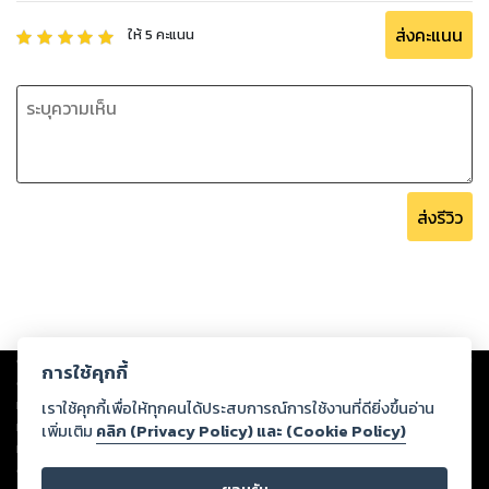
ส่งคะแนน
ให้
5
คะแนน
ส่งรีวิว
Copyright ©
2026
Storylog Co., Ltd. - สตอรี่ล็อกขอสงวนสิทธิ์ไม่รับผิดชอบ
การใช้คุกกี้
ต่อผลงานหรือเนื้อหาใดที่อัปโหลดผ่านเว็บไซต์และปรากฏว่าละเมิดสิทธิใน
ทรัพย์สินทางปัญญาของบุคคลอื่นหรือขัดต่อกฎหมายและศีลธรรม ดังนั้น ผู้อ่าน
เราใช้คุกกี้เพื่อให้ทุกคนได้ประสบการณ์การใช้งานที่ดียิ่งขึ้นอ่าน
ทุกท่านโปรดใช้วิจารณญาณในการกลั่นกรองด้วยตนเอง และหากท่านพบว่าส่วน
เพิ่มเติม
คลิก (Privacy Policy) และ (Cookie Policy)
หนึ่งส่วนใดขัดต่อกฎหมายและศีลธรรม กรุณาแจ้งมายังบริษัท เพื่อทีมงานจะได้
ดำเนินการในทันที ทั้งนี้ ทางสตอรี่ล็อกขอสงวนลิขสิทธิ์ตามพระราชบัญญัติ