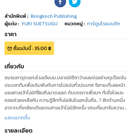
สำนักพิมพ์
:
Bongkoch Publishing
ผู้แต่ง :
YUKI SUETSUGU
หมวดหมู่
:
การ์ตูนโรแมนติก
ราคา
ซื้อฉบับนี้
:
35.00
฿
เกี่ยวกับ
ชมรมคารุตะแห่งโรงเรียนม.ปลายมิซึซาว่าลงแข่งอย่างดุเดือดใน
ประเภททีมเพื่อเดิมพันกับการไปแข่งทั่วประเทศ จิฮายะที่เงยหน้า
มองศาลเจ้าโอมิที่ฝันถึงมาตลอด กับบรรดาเพื่อนๆ ที่เชื่อใจและ
คอยช่วยเหลือกัน ความรู้สึกที่เอ่อล้นในอกนั้นคือ…? อีกด้านหนึ่ง
อาราตะที่เหยียบดินแดนศาลเจ้าโอมิอีกครั้ง ขณะที่แบกรับความ
จริงอันไม่อาจเปิดเผยให้ใครรู้... ความเร่าร้อนนำทางสู่ศาลเจ้าโอมิ
แสดงมากขึ้น
แดนแห่งความฝัน พร้อมกับเพื่อนๆ ที่ไม่มีอะไรมาทดแทนได้…!!
รายละเอียด