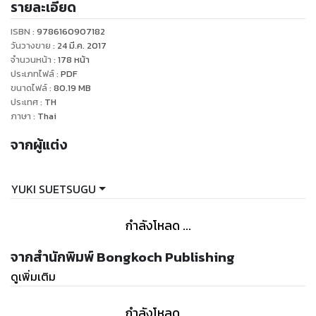
รายละเอียด
เป็นหนึ่งในญี่ปุ่น...ความฝันของจิฮายะจะเป็นจริงหรือไม่!? ผู้กุม
กุญแจแห่งโชคชะตาสำหรับการแข่งประเภททีมรอบชิงชนะเลิศก็
ISBN :
9786160907182
คือไทจิ!?
วันวางขาย
:
24 มี.ค. 2017
จำนวนหน้า
:
178
หน้า
ประเภทไฟล์
:
PDF
ขนาดไฟล์
:
80.19
MB
ประเทศ
:
TH
ภาษา
:
Thai
จากผู้แต่ง
YUKI SUETSUGU
กำลังโหลด ...
จากสำนักพิมพ์ Bongkoch Publishing
ดูเพิ่มเติม
กำลังโหลด ...