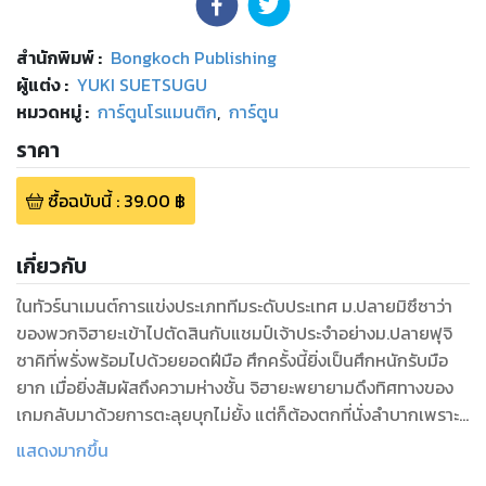
สำนักพิมพ์
:
Bongkoch Publishing
ผู้แต่ง :
YUKI SUETSUGU
หมวดหมู่
:
การ์ตูนโรแมนติก
,
การ์ตูน
ราคา
ซื้อฉบับนี้
:
39.00
฿
เกี่ยวกับ
ในทัวร์นาเมนต์การแข่งประเภททีมระดับประเทศ ม.ปลายมิซึซาว่า
ของพวกจิฮายะเข้าไปตัดสินกับแชมป์เจ้าประจำอย่างม.ปลายฟุจิ
ซาคิที่พรั่งพร้อมไปด้วยยอดฝีมือ ศึกครั้งนี้ยิ่งเป็นศึกหนักรับมือ
ยาก เมื่อยิ่งสัมผัสถึงความห่างชั้น จิฮายะพยายามดึงทิศทางของ
เกมกลับมาด้วยการตะลุยบุกไม่ยั้ง แต่ก็ต้องตกที่นั่งลำบากเพราะ
เกิดอาการเจ็บนิ้วหลังพุ่งไปตบไพ่! สมาชิกชมรมคารุตะม.ปลายมิซึ
แสดงมากขึ้น
ซาว่าทุ่มสุดแรงเกิดเพื่อศึกตัดสินครั้งนี้!! อีกก้าวเดียวจะก้าวสู่การ