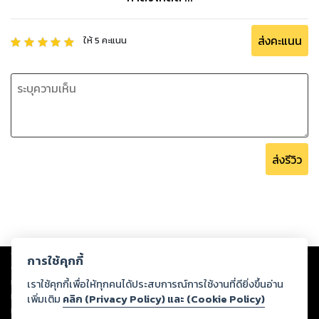
ส่งคะแนน
ให้
5
คะแนน
ส่งรีวิว
Copyright ©
2026
Storylog Co., Ltd. - สตอรี่ล็อกขอสงวนสิทธิ์ไม่รับผิดชอบ
การใช้คุกกี้
ต่อผลงานหรือเนื้อหาใดที่อัปโหลดผ่านเว็บไซต์และปรากฏว่าละเมิดสิทธิใน
ทรัพย์สินทางปัญญาของบุคคลอื่นหรือขัดต่อกฎหมายและศีลธรรม ดังนั้น ผู้อ่าน
เราใช้คุกกี้เพื่อให้ทุกคนได้ประสบการณ์การใช้งานที่ดียิ่งขึ้นอ่าน
ทุกท่านโปรดใช้วิจารณญาณในการกลั่นกรองด้วยตนเอง และหากท่านพบว่าส่วน
เพิ่มเติม
คลิก (Privacy Policy) และ (Cookie Policy)
หนึ่งส่วนใดขัดต่อกฎหมายและศีลธรรม กรุณาแจ้งมายังบริษัท เพื่อทีมงานจะได้