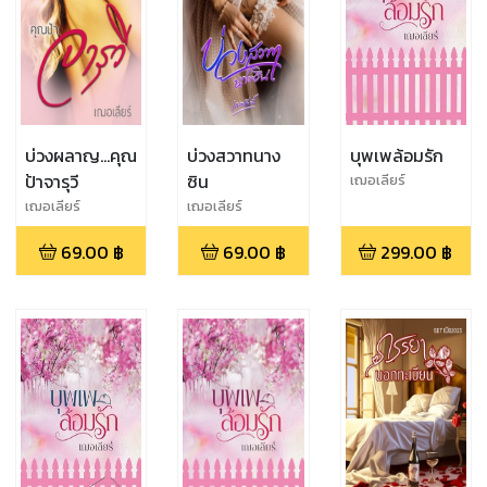
บ่วงผลาญ...คุณ
บ่วงสวาทนาง
บุพเพล้อมรัก
ป้าจารุวี
ซิน
เฌอเลียร์
เฌอเลียร์
เฌอเลียร์
69.00
฿
69.00
฿
299.00
฿