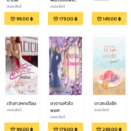
ของลูก
เฌอเลียร์
เฌอเลียร์
99.00
฿
179.00
฿
149.00
฿
เจ้าสาวหกเดือน
ซาตานหัวใจ
ดาวคะนึงรัก
พยศ
เฌอเลียร์
เฌอเลียร์
เฌอเลียร์
99.00
฿
179.00
฿
249.00
฿