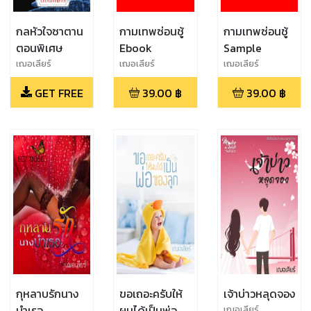
กลหัวใจซาตาน
กามเทพซ่อนชู้
กามเทพซ่อนชู้
ตอนพิเศษ
Ebook
Sample
เฌอเลียร์
เฌอเลียร์
เฌอเลียร์
GET FREE
39.00
฿
39.00
฿
กุหลาบรักนาง
ขอเถอะครับให้
เจ้าบ่าวหลุดจอง
บำเรอ
ผมได้เป็นพ่อ
เฌอเลียร์