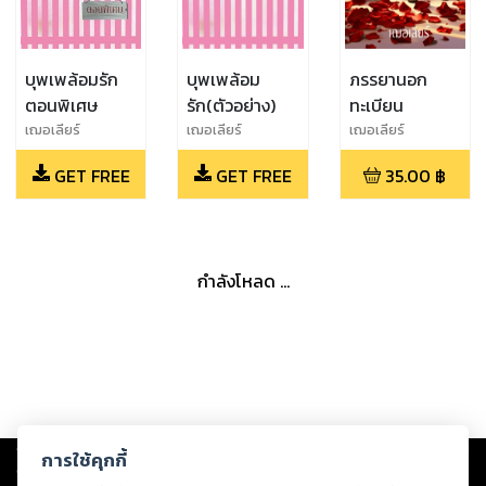
บุพเพล้อมรัก
บุพเพล้อม
ภรรยานอก
ตอนพิเศษ
รัก(ตัวอย่าง)
ทะเบียน
เฌอเลียร์
เฌอเลียร์
เฌอเลียร์
GET FREE
GET FREE
35.00
฿
กำลังโหลด ...
Copyright ©
2026
Storylog Co., Ltd. - สตอรี่ล็อกขอสงวนสิทธิ์ไม่รับผิดชอบ
การใช้คุกกี้
ต่อผลงานหรือเนื้อหาใดที่อัปโหลดผ่านเว็บไซต์และปรากฏว่าละเมิดสิทธิใน