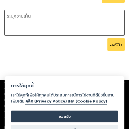
ส่งรีวิว
Copyright ©
2026
Storylog Co., Ltd. - สตอรี่ล็อกขอสงวนสิทธิ์ไม่รับผิดชอบ
การใช้คุกกี้
ต่อผลงานหรือเนื้อหาใดที่อัปโหลดผ่านเว็บไซต์และปรากฏว่าละเมิดสิทธิใน
ทรัพย์สินทางปัญญาของบุคคลอื่นหรือขัดต่อกฎหมายและศีลธรรม ดังนั้น ผู้อ่าน
เราใช้คุกกี้เพื่อให้ทุกคนได้ประสบการณ์การใช้งานที่ดียิ่งขึ้นอ่าน
ทุกท่านโปรดใช้วิจารณญาณในการกลั่นกรองด้วยตนเอง และหากท่านพบว่าส่วน
เพิ่มเติม
คลิก (Privacy Policy) และ (Cookie Policy)
หนึ่งส่วนใดขัดต่อกฎหมายและศีลธรรม กรุณาแจ้งมายังบริษัท เพื่อทีมงานจะได้
ดำเนินการในทันที ทั้งนี้ ทางสตอรี่ล็อกขอสงวนลิขสิทธิ์ตามพระราชบัญญัติ
ยอมรับ
ลิขสิทธิ์ พ.ศ. 2537 (ฉบับล่าสุด)
For support: member@ookbee.com