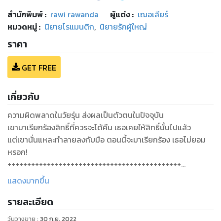
สำนักพิมพ์
:
rawi rawanda
ผู้แต่ง :
เฌอเลียร์
หมวดหมู่
:
นิยายโรแมนติก
,
นิยายรักผู้ใหญ่
ราคา
GET FREE
เกี่ยวกับ
ความผิดพลาดในวัยรุ่น ส่งผลเป็นตัวตนในปัจจุบัน
เขามาเรียกร้องสิทธิ์ที่ควรจะได้คืน เธอเคยให้สิทธิ์นั้นไปแล้ว
แต่เขานั่นแหละทำลายลงกับมือ ตอนนี้จะมาเรียกร้อง เธอไม่ยอม
หรอก!
++++++++++++++++++++++++++++++++++++++++++++
เพื่อนรวบรวมเหล้าราคาแพงที่เหลือเพื่อเอาไปดื่มต่อในร้านถัดไป
แสดงมากขึ้น
กุมุทยังนั่งนิ่งบนเก้าอี้ กัณหาคุยเบาๆ กับปัทม์
รายละเอียด
“ขอคุยด้วยหน่อยได้ไหม”
ปัทม์ยุติบทสนทนา เลี่ยงออกไป กัณหาหันมาทางเขา สายตาไม่
วันวางขาย
:
30 ก.ย. 2022