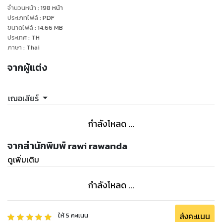
ยินดียินร้าย
จำนวนหน้า
:
198
หน้า
“เรื่องก่อนปิดเทอม ตอนนั้น...”
ประเภทไฟล์
:
PDF
ขนาดไฟล์
:
14.66
MB
เขารู้สึกผิดมาตลอด ที่ขี้ขลาด ไม่กล้าเผชิญหน้ากับเธอ เป็นสิ่ง
ประเทศ
:
TH
ค้างคาอยู่ในใจ
ภาษา
:
Thai
“ไม่เป็นไร”
จากผู้แต่ง
รอยยิ้มทำให้กุมุทเจ็บแปลบ
“เรื่องมันผ่านไปแล้ว ฉันไม่ถือหรอก”
ทำไมล่ะ กุมุทถามในใจ เธอน่าจะร้องไห้ ต่อว่า ประจานถึงความแย่
เฌอเลียร์
ของเขา ในสิ่งที่ทำ ถ้าเป็นเช่นนั้นคงดีกว่า รู้สึกผิดน้อยลง และไม่
ทรมานเวลาเห็นเธอเช่นนี้
กำลังโหลด ...
“แม่ฮะ”
เสียงทุ้มๆ ดังแว่วพร้อมประตูห้องจัดเลี้ยงเปิดออก
จากสำนักพิมพ์ rawi rawanda
“ผมมารับฮะแม่”
ดูเพิ่มเติม
กัณหาหน้าซีดลงอย่างเห็นได้ชัด กุมุทหันไปตามเสียง ราวกับกำลัง
ส่องกระจกเงาอยู่ คนตรงหน้านั้นมีใบหน้าพิมพ์เดียวกับเขาไม่ผิด
กำลังโหลด ...
ส่งคะแนน
ให้
5
คะแนน