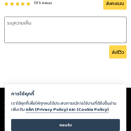
ส่งคะแนน
ให้
5
คะแนน
หน้าสูง ตัวสั่นเทิ้ม ก่อนทิ้งร่างนอนคว่ำลงข้างกายเฟรยา หอบ
หายใจแรง แขนพาดเอวเธอ ก่อนจะไปวนเวียนคลึงเคล้าหน้าอก
เฟรยาไม่ขัดขืน เธอเหนื่อยมากแล้วในคราวแรก กลิ่นเหล้าคลุ้งปน
ส่งรีวิว
Copyright ©
2026
Storylog Co., Ltd. - สตอรี่ล็อกขอสงวนสิทธิ์ไม่รับผิดชอบ
การใช้คุกกี้
ต่อผลงานหรือเนื้อหาใดที่อัปโหลดผ่านเว็บไซต์และปรากฏว่าละเมิดสิทธิใน
ทรัพย์สินทางปัญญาของบุคคลอื่นหรือขัดต่อกฎหมายและศีลธรรม ดังนั้น ผู้อ่าน
เราใช้คุกกี้เพื่อให้ทุกคนได้ประสบการณ์การใช้งานที่ดียิ่งขึ้นอ่าน
ทุกท่านโปรดใช้วิจารณญาณในการกลั่นกรองด้วยตนเอง และหากท่านพบว่าส่วน
เพิ่มเติม
คลิก (Privacy Policy) และ (Cookie Policy)
หนึ่งส่วนใดขัดต่อกฎหมายและศีลธรรม กรุณาแจ้งมายังบริษัท เพื่อทีมงานจะได้
ดำเนินการในทันที ทั้งนี้ ทางสตอรี่ล็อกขอสงวนลิขสิทธิ์ตามพระราชบัญญัติ
ยอมรับ
ลิขสิทธิ์ พ.ศ. 2537 (ฉบับล่าสุด)