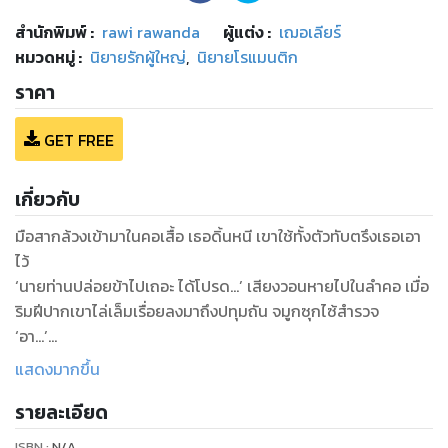
สำนักพิมพ์
:
rawi rawanda
ผู้แต่ง :
เฌอเลียร์
หมวดหมู่
:
นิยายรักผู้ใหญ่
,
นิยายโรแมนติก
ราคา
GET FREE
เกี่ยวกับ
มือสากล้วงเข้ามาในคอเสื้อ เธอดิ้นหนี เขาใช้ทั้งตัวทับตรึงเธอเอา
ไว้
‘นายท่านปล่อยข้าไปเถอะ ได้โปรด...’ เสียงวอนหายไปในลำคอ เมื่อ
ริมฝีปากเขาไล่เล็มเรื่อยลงมาถึงปทุมถัน จมูกซุกไซ้สำรวจ
‘อา...’
เฟรยาคราง อุณหภูมิในร่างสูงขึ้น กายบิดด้วยรสหวามตึงแน่นที่
แสดงมากขึ้น
กลางปทุมด้วยฤทธิ์ลิ้นร้าย ก่อนที่จะหวีดร้องเมื่อมีการล่วงล้ำด้าน
รายละเอียด
ล่าง
แม้ดิ้นรนหนีแต่คนด้านบนก็รั้งไว้ สอดวงแขนโอบอุ้มดันให้เธอกอด
ISBN :
N/A