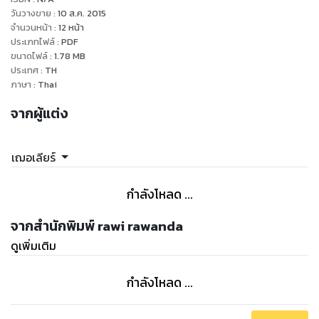
ตนไว้ จากนั้นก็สอดประสานบทเพลงแห่งกามารมณ์ระหว่างชาย
วันวางขาย
:
10 ส.ค. 2015
หญิง เธอครางเหมือนตกอยู่ในความฝัน
จำนวนหน้า
:
12
หน้า
ประเภทไฟล์
:
PDF
บางสิ่งผ่านรวดเร็วจากส่วนล่างขึ้นสู่สมอง ความรู้สึกที่เหมือนมี
ขนาดไฟล์
:
1.78
MB
พายุใหญ่แล่นผ่านกาย แขนบางของเฟรยาโอบรอบร่างแกร่งของ
ประเทศ
:
TH
เขา ยึดไว้จากความซ่านด้วยฤทธิ์แรงปรารถนาซ่อนเร้น
ภาษา
:
Thai
‘จงเชื่อฟังข้า เจ้าเป็นสิทธิ์ของข้าแล้ว เรียกข้าว่ามายลอร์ดสิ’
จากผู้แต่ง
เขากระซิบขณะยังค้างคาอยู่ในตัวเธอ
‘ค่ะ มายลอร์ด’
ริมฝีปากเฟรยาสั่น แรงสะเทือนจากเขาส่งตรงสู่เธอเรื่อยราวกับ
เฌอเลียร์
ไม่รู้จักเหน็ดเหนื่อย
‘ดีแล้ว ข้าชอบคนเชื่อฟัง ชอบคนซื่อสัตย์ สาบานสิว่าเจ้าจะไม่
กำลังโหลด ...
ทรยศ’
‘ข้า...’
จากสำนักพิมพ์ rawi rawanda
‘สาบานสิ! ว่าเจ้าจะจงรักภักดีกับข้าปานประหนึ่งทาสซื่อสัตย์ต่อผู้
ดูเพิ่มเติม
เป็นนาย’
เขาเร่งเร้าพร้อมกับการกระแทกที่หนักหน่วงขึ้น
กำลังโหลด ...
‘ข้าสาบาน’
เขากัดฟันแน่นครางเมื่อการทาบทับครั้งสุดท้ายสู่ตัวเธอจบลง เชิด