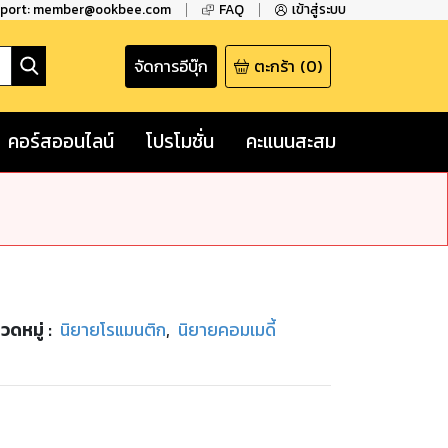
pport: member@ookbee.com
FAQ
เข้าสู่ระบบ
จัดการอีบุ๊ก
ตะกร้า
(
0
)
คอร์สออนไลน์
โปรโมชั่น
คะแนนสะสม
วดหมู่
:
นิยายโรแมนติก
,
นิยายคอมเมดี้