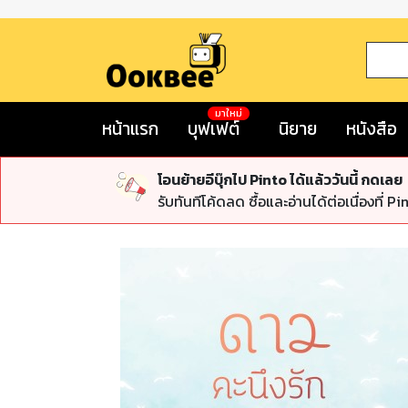
มาใหม่
หน้าแรก
บุฟเฟต์
นิยาย
หนังสือ
โอนย้ายอีบุ๊กไป Pinto ได้แล้ววันนี้ กดเลย
รับทันทีโค้ดลด ซื้อและอ่านได้ต่อเนื่องที่ Pi