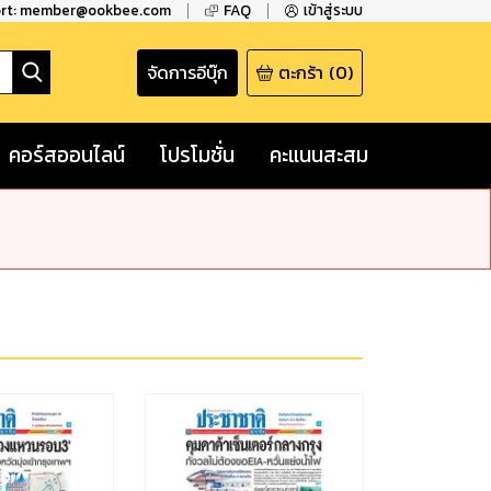
ort: member@ookbee.com
FAQ
เข้าสู่ระบบ
จัดการอีบุ๊ก
ตะกร้า
(
0
)
คอร์สออนไลน์
โปรโมชั่น
คะแนนสะสม