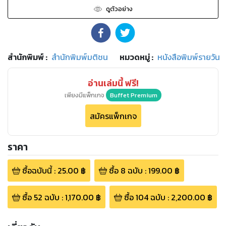
ดูตัวอย่าง
สำนักพิมพ์
:
สำนักพิมพ์มติชน
หมวดหมู่
:
หนังสือพิมพ์รายวัน
อ่านเล่มนี้ ฟรี!
เพียงมีแพ็กเกจ
Buffet Premium
สมัครแพ็กเกจ
ราคา
ซื้อฉบับนี้
:
25.00
฿
ซื้อ
8
ฉบับ
:
199.00
฿
ซื้อ
52
ฉบับ
:
1,170.00
฿
ซื้อ
104
ฉบับ
:
2,200.00
฿