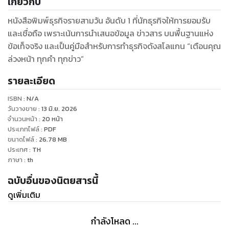
เกี่ยวกับ
หนังสือพิมพ์ธุรกิจรายสามวัน อันดับ 1 ที่นักธุรกิจให้การยอมรับ
และเชื่อถือ เพราะเน้นการนำเสนอข้อมูล ข่าวสาร บนพื้นฐานแห่ง
ข้อเท็จจริง และเป็นคู่มือสำหรับการทำธุรกิจดังสโลแกน “เตือนคุณ
ล่วงหน้า ทุกคำ ทุกข่าว”
รายละเอียด
ISBN :
N/A
วันวางขาย
:
13 มิ.ย. 2026
จำนวนหน้า
:
20
หน้า
ประเภทไฟล์
:
PDF
ขนาดไฟล์
:
26.78
MB
ประเทศ
:
TH
ภาษา
:
th
ฉบับอื่นของนิตยสารนี้
ดูเพิ่มเติม
กำลังโหลด ...