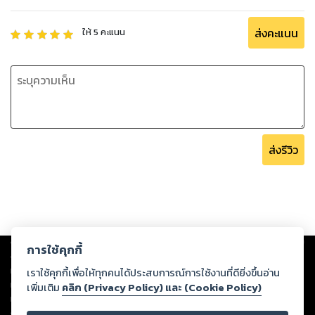
ส่งคะแนน
ให้
5
คะแนน
ส่งรีวิว
Copyright ©
2026
Storylog Co., Ltd. - สตอรี่ล็อกขอสงวนสิทธิ์ไม่รับผิดชอบ
การใช้คุกกี้
ต่อผลงานหรือเนื้อหาใดที่อัปโหลดผ่านเว็บไซต์และปรากฏว่าละเมิดสิทธิใน
ทรัพย์สินทางปัญญาของบุคคลอื่นหรือขัดต่อกฎหมายและศีลธรรม ดังนั้น ผู้อ่าน
เราใช้คุกกี้เพื่อให้ทุกคนได้ประสบการณ์การใช้งานที่ดียิ่งขึ้นอ่าน
ทุกท่านโปรดใช้วิจารณญาณในการกลั่นกรองด้วยตนเอง และหากท่านพบว่าส่วน
เพิ่มเติม
คลิก (Privacy Policy) และ (Cookie Policy)
หนึ่งส่วนใดขัดต่อกฎหมายและศีลธรรม กรุณาแจ้งมายังบริษัท เพื่อทีมงานจะได้
ดำเนินการในทันที ทั้งนี้ ทางสตอรี่ล็อกขอสงวนลิขสิทธิ์ตามพระราชบัญญัติ