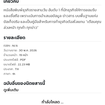
เกี่ยวกับ
หนังสือพิมพ์ธุรกิจรายสามวัน อันดับ 1 ที่นักธุรกิจให้การยอมรับ
และเชื่อถือ เพราะเน้นการนำเสนอข้อมูล ข่าวสาร บนพื้นฐานแห่ง
ข้อเท็จจริง และเป็นคู่มือสำหรับการทำธุรกิจดังสโลแกน “เตือนคุณ
ล่วงหน้า ทุกคำ ทุกข่าว”
รายละเอียด
ISBN :
N/A
วันวางขาย
:
30 พ.ค. 2026
จำนวนหน้า
:
19
หน้า
ประเภทไฟล์
:
PDF
ขนาดไฟล์
:
22.23
MB
ประเทศ
:
TH
ภาษา
:
th
ฉบับอื่นของนิตยสารนี้
ดูเพิ่มเติม
กำลังโหลด ...