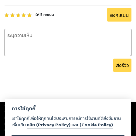
ส่งคะแนน
ให้
5
คะแนน
ส่งรีวิว
Copyright ©
2026
Storylog Co., Ltd. - สตอรี่ล็อกขอสงวนสิทธิ์ไม่รับผิดชอบ
การใช้คุกกี้
ต่อผลงานหรือเนื้อหาใดที่อัปโหลดผ่านเว็บไซต์และปรากฏว่าละเมิดสิทธิใน
ทรัพย์สินทางปัญญาของบุคคลอื่นหรือขัดต่อกฎหมายและศีลธรรม ดังนั้น ผู้อ่าน
เราใช้คุกกี้เพื่อให้ทุกคนได้ประสบการณ์การใช้งานที่ดียิ่งขึ้นอ่าน
ทุกท่านโปรดใช้วิจารณญาณในการกลั่นกรองด้วยตนเอง และหากท่านพบว่าส่วน
เพิ่มเติม
คลิก (Privacy Policy) และ (Cookie Policy)
หนึ่งส่วนใดขัดต่อกฎหมายและศีลธรรม กรุณาแจ้งมายังบริษัท เพื่อทีมงานจะได้
ดำเนินการในทันที ทั้งนี้ ทางสตอรี่ล็อกขอสงวนลิขสิทธิ์ตามพระราชบัญญัติ