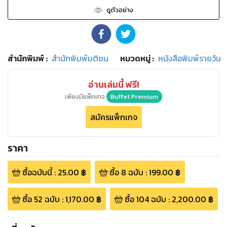
ดูตัวอย่าง
สำนักพิมพ์
:
สำนักพิมพ์มติชน
หมวดหมู่
:
หนังสือพิมพ์รายวัน
อ่านเล่มนี้ ฟรี!
เพียงมีแพ็กเกจ
Buffet Premium
สมัครแพ็กเกจ
ราคา
ซื้อฉบับนี้
:
25.00
฿
ซื้อ
8
ฉบับ
:
199.00
฿
ซื้อ
52
ฉบับ
:
1,170.00
฿
ซื้อ
104
ฉบับ
:
2,200.00
฿