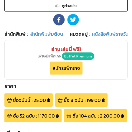
ดูตัวอย่าง
สำนักพิมพ์
:
สำนักพิมพ์มติชน
หมวดหมู่
:
หนังสือพิมพ์รายวัน
อ่านเล่มนี้ ฟรี!
เพียงมีแพ็กเกจ
Buffet Premium
สมัครแพ็กเกจ
ราคา
ซื้อฉบับนี้
:
25.00
฿
ซื้อ
8
ฉบับ
:
199.00
฿
ซื้อ
52
ฉบับ
:
1,170.00
฿
ซื้อ
104
ฉบับ
:
2,200.00
฿