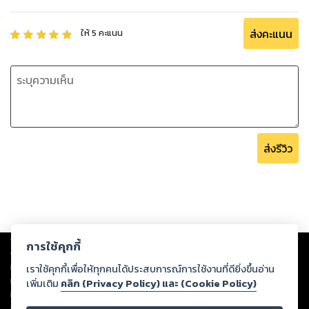
ส่งคะแนน
ให้
5
คะแนน
ส่งรีวิว
Copyright ©
2026
Storylog Co., Ltd. - สตอรี่ล็อกขอสงวนสิทธิ์ไม่รับผิดชอบ
การใช้คุกกี้
ต่อผลงานหรือเนื้อหาใดที่อัปโหลดผ่านเว็บไซต์และปรากฏว่าละเมิดสิทธิใน
ทรัพย์สินทางปัญญาของบุคคลอื่นหรือขัดต่อกฎหมายและศีลธรรม ดังนั้น ผู้อ่าน
เราใช้คุกกี้เพื่อให้ทุกคนได้ประสบการณ์การใช้งานที่ดียิ่งขึ้นอ่าน
ทุกท่านโปรดใช้วิจารณญาณในการกลั่นกรองด้วยตนเอง และหากท่านพบว่าส่วน
เพิ่มเติม
คลิก (Privacy Policy) และ (Cookie Policy)
หนึ่งส่วนใดขัดต่อกฎหมายและศีลธรรม กรุณาแจ้งมายังบริษัท เพื่อทีมงานจะได้
ดำเนินการในทันที ทั้งนี้ ทางสตอรี่ล็อกขอสงวนลิขสิทธิ์ตามพระราชบัญญัติ