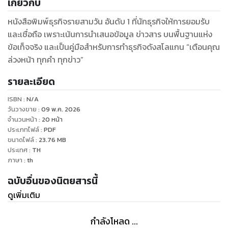
เกี่ยวกับ
หนังสือพิมพ์ธุรกิจรายสามวัน อันดับ 1 ที่นักธุรกิจให้การยอมรับ
และเชื่อถือ เพราะเน้นการนำเสนอข้อมูล ข่าวสาร บนพื้นฐานแห่ง
ข้อเท็จจริง และเป็นคู่มือสำหรับการทำธุรกิจดังสโลแกน “เตือนคุณ
ล่วงหน้า ทุกคำ ทุกข่าว”
รายละเอียด
ISBN :
N/A
วันวางขาย
:
09 พ.ค. 2026
จำนวนหน้า
:
20
หน้า
ประเภทไฟล์
:
PDF
ขนาดไฟล์
:
23.76
MB
ประเทศ
:
TH
ภาษา
:
th
ฉบับอื่นของนิตยสารนี้
ดูเพิ่มเติม
กำลังโหลด ...