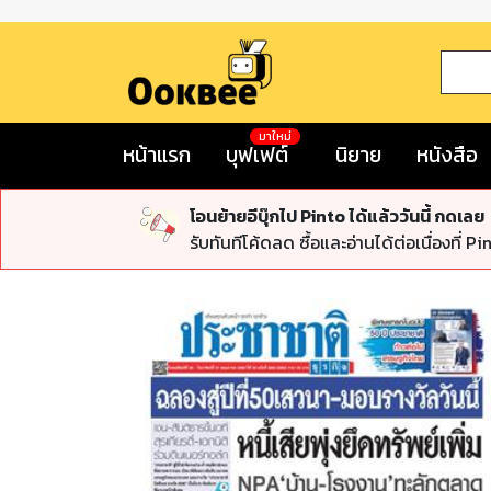
มาใหม่
หน้าแรก
บุฟเฟต์
นิยาย
หนังสือ
โอนย้ายอีบุ๊กไป Pinto ได้แล้ววันนี้ กดเลย
รับทันทีโค้ดลด ซื้อและอ่านได้ต่อเนื่องที่ Pi