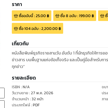
ราคา
ซื้อฉบับนี้
:
25.00
฿
ซื้อ
8
ฉบับ
:
199.00
฿
ซื
ซื้อ
104
ฉบับ
:
2,200.00
฿
เกี่ยวกับ
หนังสือพิมพ์ธุรกิจรายสามวัน อันดับ 1 ที่นักธุรกิจให้การ
ข่าวสาร บนพื้นฐานแห่งข้อเท็จจริง และเป็นคู่มือสำหรับก
ทุกข่าว”
รายละเอียด
ISBN :
N/A
ขนา
วันวางขาย
:
27 พ.ค. 2026
ประ
จำนวนหน้า
:
32
หน้า
ภา
ประเภทไฟล์
:
PDF