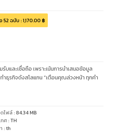
้อ
52
ฉบับ
:
1,170.00
฿
ยอมรับและเชื่อถือ เพราะเน้นการนำเสนอข้อมูล
ารทำธุรกิจดังสโลแกน “เตือนคุณล่วงหน้า ทุกคำ
ดไฟล์
:
84.34
MB
เทศ
:
TH
ษา
:
th