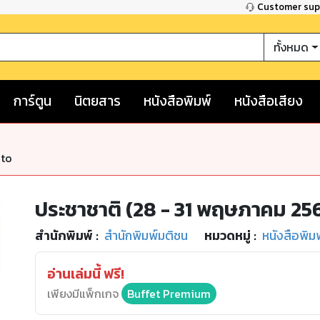
Customer su
ทั้งหมด
การ์ตูน
นิตยสาร
หนังสือพิมพ์
หนังสือเสียง
nto
ประชาชาติ (28 - 31 พฤษภาคม 25
สำนักพิมพ์
:
สำนักพิมพ์มติชน
หมวดหมู่
:
หนังสือพิม
อ่านเล่มนี้ ฟรี!
เพียงมีแพ็กเกจ
Buffet Premium