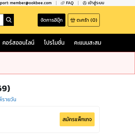
pport: member@ookbee.com
FAQ
เข้าสู่ระบบ
จัดการอีบุ๊ก
ตะกร้า
(
0
)
คอร์สออนไลน์
โปรโมชั่น
คะแนนสะสม
69)
พ์รายวัน
สมัครแพ็กเกจ