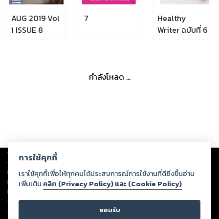
AUG 2019 Vol
7
Healthy
1 ISSUE 8
Writer ฉบับที่ 6
กำลังโหลด ...
Copyright ©
2026
Storylog Co., Ltd. - สตอรี่ล็อกขอสงวนสิทธิ์ไม่รับผิดชอบ
การใช้คุกกี้
ต่อผลงานหรือเนื้อหาใดที่อัปโหลดผ่านเว็บไซต์และปรากฏว่าละเมิดสิทธิใน
ทรัพย์สินทางปัญญาของบุคคลอื่นหรือขัดต่อกฎหมายและศีลธรรม ดังนั้น ผู้อ่าน
เราใช้คุกกี้เพื่อให้ทุกคนได้ประสบการณ์การใช้งานที่ดียิ่งขึ้นอ่าน
ทุกท่านโปรดใช้วิจารณญาณในการกลั่นกรองด้วยตนเอง และหากท่านพบว่าส่วน
เพิ่มเติม
คลิก (Privacy Policy) และ (Cookie Policy)
หนึ่งส่วนใดขัดต่อกฎหมายและศีลธรรม กรุณาแจ้งมายังบริษัท เพื่อทีมงานจะได้
ดำเนินการในทันที ทั้งนี้ ทางสตอรี่ล็อกขอสงวนลิขสิทธิ์ตามพระราชบัญญัติ
ยอมรับ
ลิขสิทธิ์ พ.ศ. 2537 (ฉบับล่าสุด)