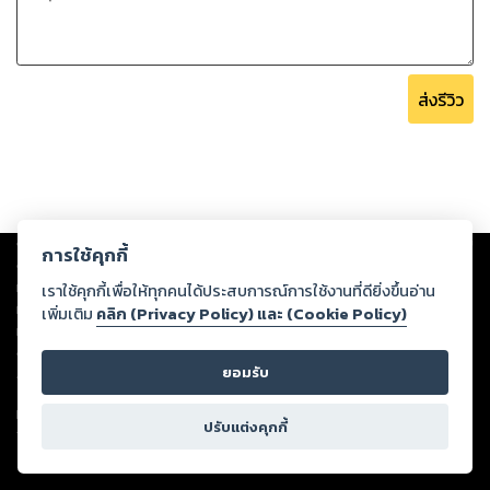
ส่งรีวิว
Copyright ©
2026
Storylog Co., Ltd. - สตอรี่ล็อกขอสงวนสิทธิ์ไม่รับผิดชอบ
การใช้คุกกี้
ต่อผลงานหรือเนื้อหาใดที่อัปโหลดผ่านเว็บไซต์และปรากฏว่าละเมิดสิทธิใน
ทรัพย์สินทางปัญญาของบุคคลอื่นหรือขัดต่อกฎหมายและศีลธรรม ดังนั้น ผู้อ่าน
เราใช้คุกกี้เพื่อให้ทุกคนได้ประสบการณ์การใช้งานที่ดียิ่งขึ้นอ่าน
ทุกท่านโปรดใช้วิจารณญาณในการกลั่นกรองด้วยตนเอง และหากท่านพบว่าส่วน
เพิ่มเติม
คลิก (Privacy Policy) และ (Cookie Policy)
หนึ่งส่วนใดขัดต่อกฎหมายและศีลธรรม กรุณาแจ้งมายังบริษัท เพื่อทีมงานจะได้
ดำเนินการในทันที ทั้งนี้ ทางสตอรี่ล็อกขอสงวนลิขสิทธิ์ตามพระราชบัญญัติ
ยอมรับ
ลิขสิทธิ์ พ.ศ. 2537 (ฉบับล่าสุด)
For support: member@ookbee.com
ปรับแต่งคุกกี้
Version
1.3.17