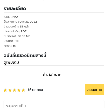
รายละเอียด
ISBN :
N/A
วันวางขาย
:
01 ก.พ. 2022
จำนวนหน้า
:
35
หน้า
ประเภทไฟล์
:
PDF
ขนาดไฟล์
:
16.35
MB
ประเทศ
:
TH
ภาษา
:
th
ฉบับอื่นของนิตยสารนี้
ดูเพิ่มเติม
กำลังโหลด ...
ส่งคะแนน
ให้
5
คะแนน