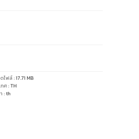
ดไฟล์
:
17.71
MB
เทศ
:
TH
ษา
:
th