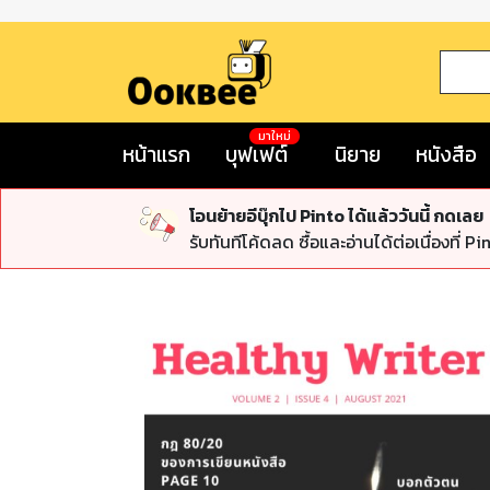
มาใหม่
หน้าแรก
บุฟเฟต์
นิยาย
หนังสือ
โอนย้ายอีบุ๊กไป Pinto ได้แล้ววันนี้ กดเลย
รับทันทีโค้ดลด ซื้อและอ่านได้ต่อเนื่องที่ Pi