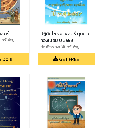
าสตร์
ปฏิทินโหร อ. พลตรี บุนนาค
ันทร์เพ็ญ
ทองเนียม ปี 2559
ภัณธิภร วงษ์จันทร์เพ็ญ
9.00
฿
GET FREE