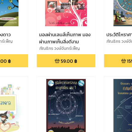
ดวงดาว
มองผ่านเลนส์เห็นภาพ มอง
ประวัติโหราศ
ทร์เพ็ญ
ผ่านภาพเห็นสิ่งดีงาม
ภัณธิภร วงษ์จ
ภัณธิภร วงษ์จันทร์เพ็ญ
.00
฿
59.00
฿
15