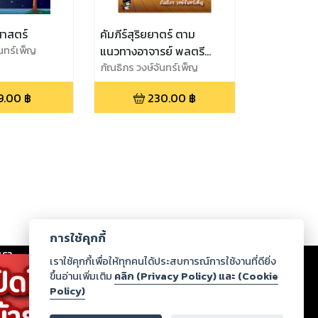
ศาสตร์
คัมภีร์สุริยยาตร์ ตาม
ันทร์เพ็ญ
แนวทางอาจารย์ พลตรี
บุนนาค ทองเนียม
ภัณธิภร วงษ์จันทร์เพ็ญ
9.00
฿
230.00
฿
การใช้คุกกี้
เรา
|
ร่วมงานกับเรา
|
ดาวน์โหลด
|
เราใช้คุกกี้เพื่อให้ทุกคนได้ประสบการณ์การใช้งานที่ดียิ่ง
ขึ้นอ่านเพิ่มเติม
คลิก (Privacy Policy) และ (Cookie
Policy)
ากฏว่าละเมิดสิทธิในทรัพย์สินทางปัญญาของบุคคลอื่นหรือ
่อกฎหมายและศีลธรรม กรุณาแจ้งมายังบริษัท เพื่อทีม