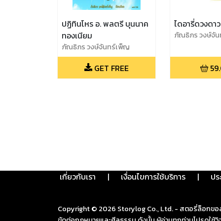
ปฏิทินโหร อ. พลตรี บุนนาค
ไดอารี่ดวงดาว
ทองเนียม
ภัณธิภร วงษ์จัน
ภัณธิภร วงษ์จันทร์เพ็ญ
GET FREE
59
เกี่ยวกับเรา
|
เงื่อนไขการใช้บริการ
|
ปร
Copyright ©
2026
Storylog Co., Ltd. - สตอรี่ล็อกขอ
ขัดต่อกฎหมายและศีลธรรม ดังนั้น ผู้อ่านทุกท่านโปรดใ