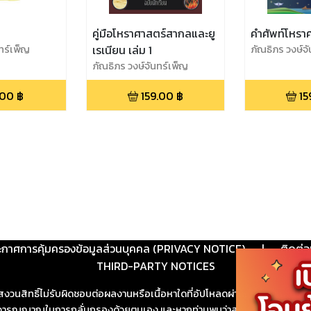
คู่มือโหราศาสตร์สากลและยู
คำศัพท์โหรา
ทร์เพ็ญ
เรเนียน เล่ม 1
ภัณธิภร วงษ์จ
ภัณธิภร วงษ์จันทร์เพ็ญ
.00
฿
159.00
฿
15
ะกาศการคุ้มครองข้อมูลส่วนบุคคล (PRIVACY NOTICE)
|
ติดต่อ
THIRD-PARTY NOTICES
สงวนสิทธิ์ไม่รับผิดชอบต่อผลงานหรือเนื้อหาใดที่อัปโหลดผ่านเว็บไซต์และปร
ช้วิจารณญาณในการกลั่นกรองด้วยตนเอง และหากท่านพบว่าส่วนหนึ่งส่วนใดขัดต