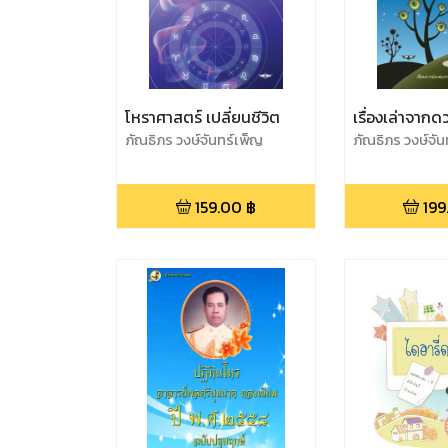
โหราศาสตร์ เปลี่ยนชีวิต
เรื่องเล่าจาก
ภัณธิภร วงษ์จันทร์เพ็ญ
ภัณธิภร วงษ์จัน
159.00
฿
199