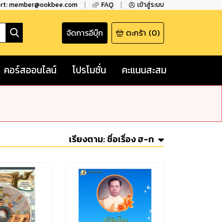
ort: member@ookbee.com
FAQ
เข้าสู่ระบบ
จัดการอีบุ๊ก
ตะกร้า
(
0
)
คอร์สออนไลน์
โปรโมชั่น
คะแนนสะสม
เรียงตาม:
ชื่อเรื่อง ฮ-ก