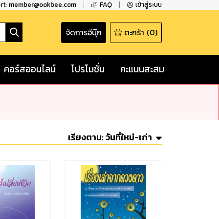
ort: member@ookbee.com
FAQ
เข้าสู่ระบบ
จัดการอีบุ๊ก
ตะกร้า
(
0
)
คอร์สออนไลน์
โปรโมชั่น
คะแนนสะสม
เรียงตาม:
วันที่ใหม่-เก่า