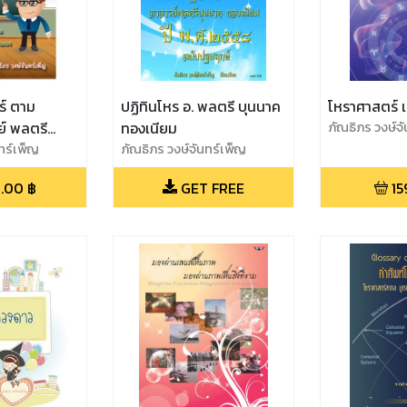
ตร์ ตาม
ปฏิทินโหร อ. พลตรี บุนนาค
โหราศาสตร์ เ
์ พลตรี
ทองเนียม
ภัณธิภร วงษ์จ
ียม
ทร์เพ็ญ
ภัณธิภร วงษ์จันทร์เพ็ญ
.00
฿
GET FREE
15