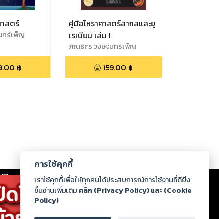
ศาสตร์
คู่มือโหราศาสตร์สากลและยู
ันทร์เพ็ญ
เรเนียน เล่ม 1
ภัณธิภร วงษ์จันทร์เพ็ญ
9.00
฿
159.00
฿
การใช้คุกกี้
เรา
|
ร่วมงานกับเรา
|
ดาวน์โหลด
|
เราใช้คุกกี้เพื่อให้ทุกคนได้ประสบการณ์การใช้งานที่ดียิ่ง
ขึ้นอ่านเพิ่มเติม
คลิก (Privacy Policy) และ (Cookie
Policy)
ากฏว่าละเมิดสิทธิในทรัพย์สินทางปัญญาของบุคคลอื่นหรือ
่อกฎหมายและศีลธรรม กรุณาแจ้งมายังบริษัท เพื่อทีม