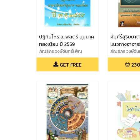
ปฏิทินโหร อ. พลตรี บุนนาค
คัมภีร์สุริยยา
ทองเนียม ปี 2559
แนวทางอาจารย
ภัณธิภร วงษ์จันทร์เพ็ญ
บุนนาค ทองเน
ภัณธิภร วงษ์จัน
GET FREE
230