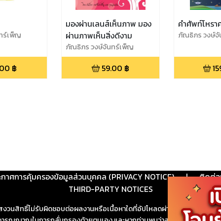
มองผ่านเลนส์เห็นภาพ มอง
คำศัพท์โหรา
ทร์เพ็ญ
ผ่านภาพเห็นสิ่งดีงาม
ภัณธิภร วงษ์จ
ภัณธิภร วงษ์จันทร์เพ็ญ
.00
฿
59.00
฿
15
ะกาศการคุ้มครองข้อมูลส่วนบุคคล (PRIVACY NOTICE)
|
ติดต่อ
THIRD-PARTY NOTICES
สงวนสิทธิ์ไม่รับผิดชอบต่อผลงานหรือเนื้อหาใดที่อัปโหลดผ่านเว็บไซต์และปร
ช้วิจารณญาณในการกลั่นกรองด้วยตนเอง และหากท่านพบว่าส่วนหนึ่งส่วนใดขัดต