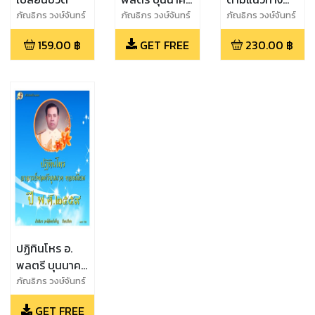
ทองเนียม
อาจารย์ พลตรี
ภัณธิภร วงษ์จันทร์
ภัณธิภร วงษ์จันทร์
ภัณธิภร วงษ์จันทร์
เพ็ญ
เพ็ญ
เพ็ญ
บุนนาค ทอง
159.00
฿
GET FREE
230.00
฿
เนียม
ปฏิทินโหร อ.
พลตรี บุนนาค
ทองเนียม ปี
ภัณธิภร วงษ์จันทร์
เพ็ญ
2559
GET FREE