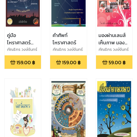
คู่มือ
คำศัพท์
มองผ่านเลนส์
โหราศาสตร์
โหราศาสตร์
เห็นภาพ มอง
สากลและยูเร
ผ่านภาพเห็นสิ่ง
ภัณธิภร วงษ์จันทร์
ภัณธิภร วงษ์จันทร์
ภัณธิภร วงษ์จันทร์
เพ็ญ
เพ็ญ
เพ็ญ
เนียน เล่ม 1
ดีงาม
159.00
฿
159.00
฿
59.00
฿