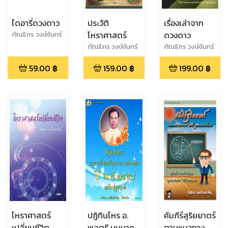
ไดอารี่ดวงดาว
ประวัติ
เรื่องเล่าจาก
โหราศาสตร์
ดวงดาว
ภัณธิภร วงษ์จันทร์
เพ็ญ
ภัณธิภร วงษ์จันทร์
ภัณธิภร วงษ์จันทร์
เพ็ญ
เพ็ญ
59.00
฿
159.00
฿
199.00
฿
โหราศาสตร์
ปฏิทินโหร อ.
คัมภีร์สุริยยาตร์
เปลี่ยนชีวิต
พลตรี บุนนาค
ตามแนวทาง