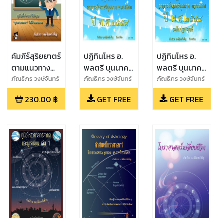
คัมภีร์สุริยยาตร์
ปฏิทินโหร อ.
ปฏิทินโหร อ.
ตามแนวทาง
พลตรี บุนนาค
พลตรี บุนนาค
อาจารย์ พลตรี
ทองเนียม ปี
ทองเนียม
ภัณธิภร วงษ์จันทร์
ภัณธิภร วงษ์จันทร์
ภัณธิภร วงษ์จันทร์
เพ็ญ
เพ็ญ
เพ็ญ
บุนนาค ทอง
2559
230.00
฿
GET FREE
GET FREE
เนียม