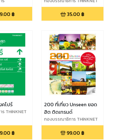
าร
ชิม Vol.3 ขนมหวานน่าลอง
กองบรรณาธิการ THiNKNET
9.00
฿
35.00
฿
ิงคโปร์
200 ที่เที่ยว Unseen ยอด
าร THiNKNET
ฮิต ติดเทรนด์
กองบรรณาธิการ THiNKNET
9.00
฿
99.00
฿