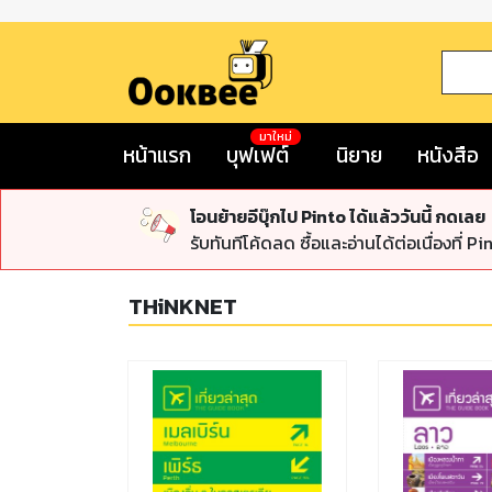
มาใหม่
หน้าแรก
บุฟเฟต์
นิยาย
หนังสือ
โอนย้ายอีบุ๊กไป Pinto ได้แล้ววันนี้ กดเลย
รับทันทีโค้ดลด ซื้อและอ่านได้ต่อเนื่องที่ Pi
THiNKNET