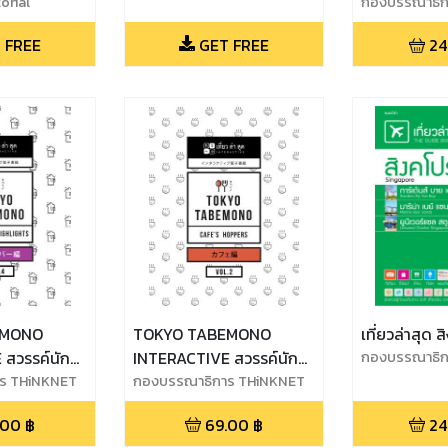
orial
กองบรรณาธิก
 FREE
GET FREE
24
EMONO
TOKYO TABEMONO
เที่ยวล่าสุด ส
สวรรค์นัก
INTERACTIVE สวรรค์นัก
กองบรรณาธิก
ื่มยามค่ำคืน
ร THiNKNET
ชิม Vol.2 ค่าเฟ่ต้องเช็คอิน
กองบรรณาธิการ THiNKNET
.00
฿
69.00
฿
24