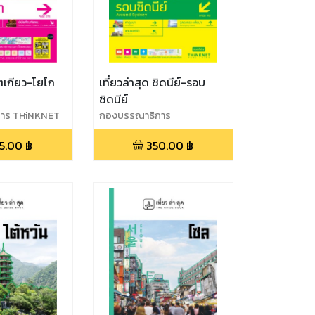
โตเกียว-โยโก
เที่ยวล่าสุด ซิดนีย์-รอบ
ซิดนีย์
าร THiNKNET
กองบรรณาธิการ
5.00
฿
350.00
฿