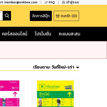
ort: member@ookbee.com
FAQ
เข้าสู่ระบบ
จัดการอีบุ๊ก
ตะกร้า
(
0
)
คอร์สออนไลน์
โปรโมชั่น
คะแนนสะสม
เรียงตาม:
วันที่ใหม่-เก่า