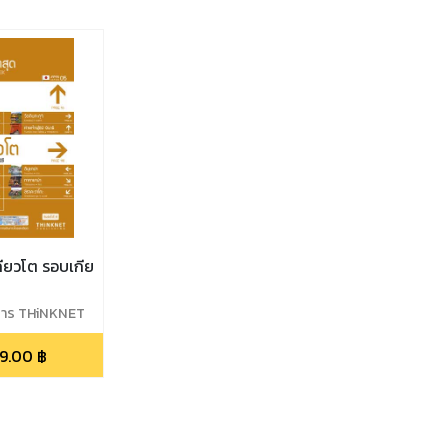
เกียวโต รอบเกีย
าร THiNKNET
9.00
฿