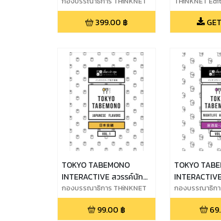
กองบรรณาธิการ THiNKNET
THiNKNET Edit
Department
399.00
฿
GET
TOKYO TABEMONO
TOKYO TAB
INTERACTIVE สวรรค์นัก
INTERACTIVE 
ชิม Vol.1 เมนูอาหารญี่ปุ่น
กองบรรณาธิการ THiNKNET
ชิม Vol.4 กินด
กองบรรณาธิกา
ยอดนิยม
99.00
฿
69