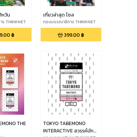
ต้หวัน
เที่ยวล่าสุด โซล
าร THiNKNET
กองบรรณาธิการ THiNKNET
9.00
฿
399.00
฿
EMONO THE
TOKYO TABEMONO
INTERACTIVE สวรรค์นัก