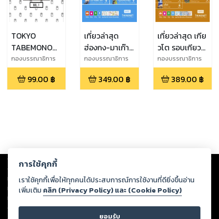
TOKYO
เที่ยวล่าสุด
เที่ยวล่าสุด เกีย
TABEMONO
ฮ่องกง-มาเก๊า-
วโต รอบเกียว
INTERACTIVE
เซินเจิ้น
โต
กองบรรณาธิการ
กองบรรณาธิการ
กองบรรณาธิการ
THiNKNET
THiNKNET
THiNKNET
สวรรค์นักชิม
Edition 2
99.00
฿
349.00
฿
389.00
฿
Vol.1 เมนูอาหาร
ญี่ปุ่นยอดนิยม
Copyright ©
2026
Storylog Co., Ltd. - สตอรี่ล็อกขอสงวนสิทธิ์ไม่รับผิดชอบ
การใช้คุกกี้
ต่อผลงานหรือเนื้อหาใดที่อัปโหลดผ่านเว็บไซต์และปรากฏว่าละเมิดสิทธิใน
ทรัพย์สินทางปัญญาของบุคคลอื่นหรือขัดต่อกฎหมายและศีลธรรม ดังนั้น ผู้อ่าน
เราใช้คุกกี้เพื่อให้ทุกคนได้ประสบการณ์การใช้งานที่ดียิ่งขึ้นอ่าน
ทุกท่านโปรดใช้วิจารณญาณในการกลั่นกรองด้วยตนเอง และหากท่านพบว่าส่วน
เพิ่มเติม
คลิก (Privacy Policy) และ (Cookie Policy)
หนึ่งส่วนใดขัดต่อกฎหมายและศีลธรรม กรุณาแจ้งมายังบริษัท เพื่อทีมงานจะได้
ดำเนินการในทันที ทั้งนี้ ทางสตอรี่ล็อกขอสงวนลิขสิทธิ์ตามพระราชบัญญัติ
ยอมรับ
ลิขสิทธิ์ พ.ศ. 2537 (ฉบับล่าสุด)