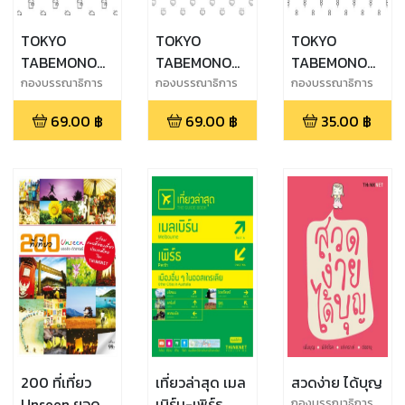
TOKYO
TOKYO
TOKYO
TABEMONO
TABEMONO
TABEMONO
INTERACTIVE
INTERACTIVE
INTERACTIVE
กองบรรณาธิการ
กองบรรณาธิการ
กองบรรณาธิการ
THiNKNET
THiNKNET
THiNKNET
สวรรค์นักชิม
สวรรค์นักชิม
สวรรค์นักชิม
69.00
฿
69.00
฿
35.00
฿
Vol.4 กินดื่ม
Vol.2 ค่าเฟ่ต้อง
Vol.3 ขนม
ยามค่ำคืน
เช็คอิน
หวานน่าลอง
200 ที่เที่ยว
เที่ยวล่าสุด เมล
สวดง่าย ได้บุญ
Unseen ยอด
เบิร์น-เพิร์ธ
กองบรรณาธิการ