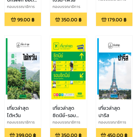
THiNKNET
ฮิต ติดเทรนด์
กองบรรณาธิการ
กองบรรณาธิการ
THiNKNET
99.00
฿
350.00
฿
179.00
฿
เที่ยวล่าสุด
เที่ยวล่าสุด
เที่ยวล่าสุด
ไต้หวัน
ซิดนีย์-รอบ
ปารีส
ซิดนีย์
กองบรรณาธิการ
กองบรรณาธิการ
กองบรรณาธิการ
THiNKNET
สำนักพิมพ์ทิงค์เน็ต
399.00
฿
350.00
฿
450.00
฿