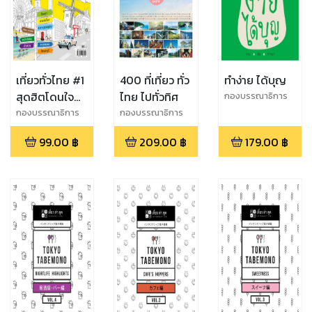
เที่ยวทั่วไทย #1
400 ที่เที่ยว ทั่ว
ทำง่าย ได้บุญ
สุดฮิตโดนใจ
ไทย ไปทั่วทิศ
กองบรรณาธิการ
THiNKNET
ใครๆก็อยาก
กองบรรณาธิการ
กองบรรณาธิการ
THiNKNET
THiNKNET
เที่ยว
99.00
฿
209.00
฿
179.00
฿