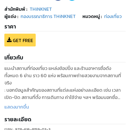
สำนักพิมพ์
:
THiNKNET
ผู้แต่ง :
กองบรรณาธิการ THiNKNET
หมวดหมู่
:
ท่องเที่ยว
ราคา
GET FREE
เกี่ยวกับ
แนะนำสถานที่ท่องเที่ยว แหล่งช้อปปิ้ง และร้านอาหารชื่อดัง
ทั้งหมด 6 ย่าน ราว 60 แห่ง พร้อมภาพถ่ายสวยงามจากสถานที่
จริง
: บอกข้อมูลสำคัญของสถานที่แต่ละแห่งอย่างละเอียด เช่น เวลา
เปิด-ปิด สถานที่ตั้ง การเดินทาง ค่าใช้จ่าย ฯลฯ พร้อมบอกชื่อ
สถานที่เป็น 3 ภาษา ทั้งไทย อังกฤษ และญี่ปุ่น เพื่อความสะดวกใน
แสดงมากขึ้น
การใช้งาน
รายละเอียด
: บอกข้อมูลสำคัญที่ควรรู้ก่อนไปซากะ เช่น สภาพอากาศและ
เทศกาล การเดินทางไป-กลับสนามบิน และการเดินทางภายใน
ISBN :
978-616-8159-03-3