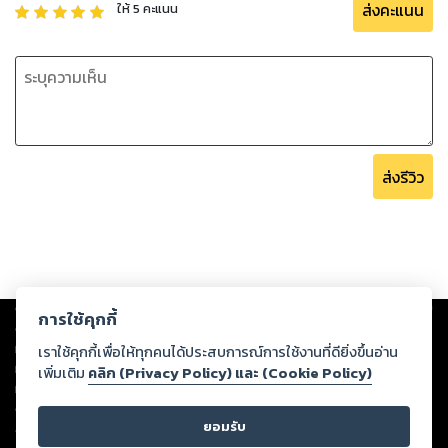
ส่งคะแนน
ให้
5
คะแนน
ส่งรีวิว
Copyright ©
2026
Storylog Co., Ltd. - สตอรี่ล็อกขอสงวนสิทธิ์ไม่รับผิดชอบ
การใช้คุกกี้
ต่อผลงานหรือเนื้อหาใดที่อัปโหลดผ่านเว็บไซต์และปรากฏว่าละเมิดสิทธิใน
ทรัพย์สินทางปัญญาของบุคคลอื่นหรือขัดต่อกฎหมายและศีลธรรม ดังนั้น ผู้อ่าน
เราใช้คุกกี้เพื่อให้ทุกคนได้ประสบการณ์การใช้งานที่ดียิ่งขึ้นอ่าน
ทุกท่านโปรดใช้วิจารณญาณในการกลั่นกรองด้วยตนเอง และหากท่านพบว่าส่วน
เพิ่มเติม
คลิก (Privacy Policy) และ (Cookie Policy)
หนึ่งส่วนใดขัดต่อกฎหมายและศีลธรรม กรุณาแจ้งมายังบริษัท เพื่อทีมงานจะได้
ดำเนินการในทันที ทั้งนี้ ทางสตอรี่ล็อกขอสงวนลิขสิทธิ์ตามพระราชบัญญัติ
ยอมรับ
ลิขสิทธิ์ พ.ศ. 2537 (ฉบับล่าสุด)