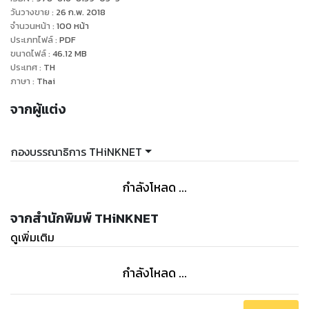
เมือง
วันวางขาย
:
26 ก.พ. 2018
: มีแผนที่ประกอบอย่างละเอียด พร้อมทั้งระบุค่ากริดของทุกสถานที่
จำนวนหน้า
:
100
หน้า
ประเภทไฟล์
:
PDF
เพื่อสะดวกต่อการค้นหาตำแหน่ง
ขนาดไฟล์
:
46.12
MB
: มี Radar Map ในแต่ละย่าน เพื่อแนะนำสถานที่เด่น และการเดิน
ประเทศ
:
TH
ทางสู่ย่านนั้น ๆ
ภาษา
:
Thai
: มีดัชนีแยกประเภท ง่ายต่อการค้นหาสถานที่ภายในเล่ม
จากผู้แต่ง
กองบรรณาธิการ THiNKNET
กำลังโหลด ...
จากสำนักพิมพ์ THiNKNET
ดูเพิ่มเติม
กำลังโหลด ...