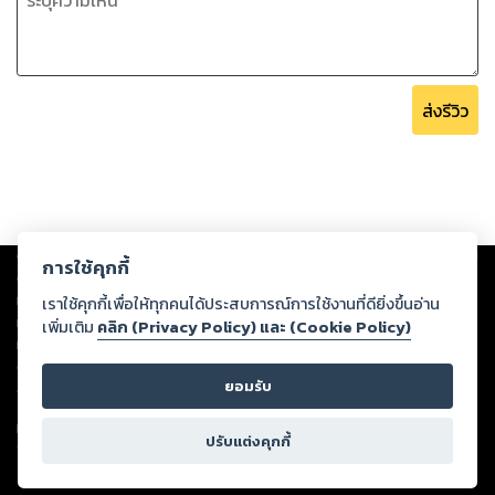
ส่งรีวิว
Copyright ©
2026
Storylog Co., Ltd. - สตอรี่ล็อกขอสงวนสิทธิ์ไม่รับผิดชอบ
การใช้คุกกี้
ต่อผลงานหรือเนื้อหาใดที่อัปโหลดผ่านเว็บไซต์และปรากฏว่าละเมิดสิทธิใน
ทรัพย์สินทางปัญญาของบุคคลอื่นหรือขัดต่อกฎหมายและศีลธรรม ดังนั้น ผู้อ่าน
เราใช้คุกกี้เพื่อให้ทุกคนได้ประสบการณ์การใช้งานที่ดียิ่งขึ้นอ่าน
ทุกท่านโปรดใช้วิจารณญาณในการกลั่นกรองด้วยตนเอง และหากท่านพบว่าส่วน
เพิ่มเติม
คลิก (Privacy Policy) และ (Cookie Policy)
หนึ่งส่วนใดขัดต่อกฎหมายและศีลธรรม กรุณาแจ้งมายังบริษัท เพื่อทีมงานจะได้
ดำเนินการในทันที ทั้งนี้ ทางสตอรี่ล็อกขอสงวนลิขสิทธิ์ตามพระราชบัญญัติ
ยอมรับ
ลิขสิทธิ์ พ.ศ. 2537 (ฉบับล่าสุด)
For support: member@ookbee.com
ปรับแต่งคุกกี้
Version
1.3.17