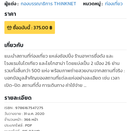
ผู้แต่ง :
กองบรรณาธิการ THiNKNET
หมวดหมู่
:
ท่องเที่ยว
ราคา
ซื้อฉบับนี้
:
375.00
฿
เกี่ยวกับ
แนะนำสถานที่ท่องเที่ยว แหล่งช้อปปิ้ง ร้านอาหารชื่อดัง และ
โรงแรมในโตเกียว และโยโกฮาม่า โดยแบ่งเป็น 2 เมือง 26 ย่าน
รวมทั้งสิ้นกว่า 500 แห่ง พร้อมภาพถ่ายสวยงามจากสถานที่จริง :
บอกข้อมูลสำคัญของสถานที่แต่ละแห่งอย่างละเอียด เช่น เวลา
เปิด-ปิด สถานที่ตั้ง การเดินทาง ค่าใช้จ่าย ...
รายละเอียด
ISBN :
9786167547275
วันวางขาย
:
31 ม.ค. 2020
จำนวนหน้า
:
366
หน้า
ประเภทไฟล์
:
PDF