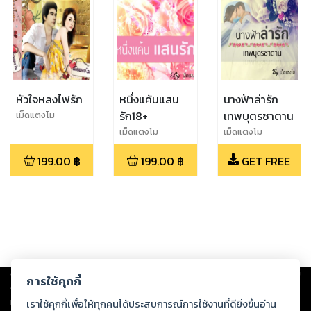
หัวใจหลงไฟรัก
หนึ่งแค้นแสน
นางฟ้าล่ารัก
รัก18+
เทพบุตรซาตาน
เม็ดแตงโม
เม็ดแตงโม
เม็ดแตงโม
199.00
฿
199.00
฿
GET FREE
Copyright ©
2026
Storylog Co., Ltd. - สตอรี่ล็อกขอสงวนสิทธิ์ไม่รับผิดชอบ
การใช้คุกกี้
ต่อผลงานหรือเนื้อหาใดที่อัปโหลดผ่านเว็บไซต์และปรากฏว่าละเมิดสิทธิใน
ทรัพย์สินทางปัญญาของบุคคลอื่นหรือขัดต่อกฎหมายและศีลธรรม ดังนั้น ผู้อ่าน
เราใช้คุกกี้เพื่อให้ทุกคนได้ประสบการณ์การใช้งานที่ดียิ่งขึ้นอ่าน