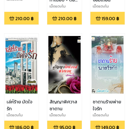
พิเศษ
เม็ดแตงโม
เม็ดแตงโม
210.00
฿
210.00
฿
159.00
฿
เล่ห์ร้าย มัดใจ
สัญญาพิศวาส
ซาตานร้ายพ่าย
รัก
ซาตาน
ใจรัก
เม็ดแตงโม
เม็ดแตงโม
เม็ดแตงโม
186.00
฿
95.00
฿
149.00
฿