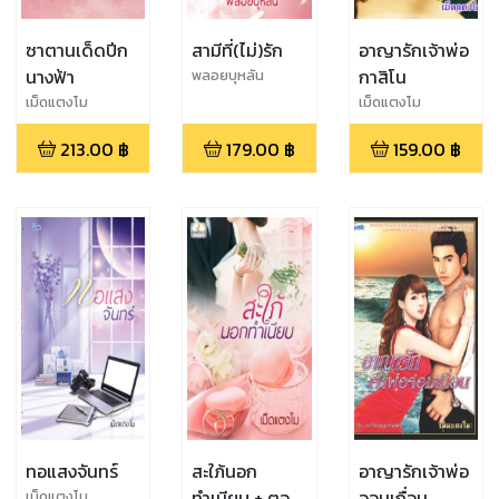
ซาตานเด็ดปีก
สามีที่(ไม่)รัก
อาญารักเจ้าพ่อ
นางฟ้า
กาสิโน
พลอยบุหลัน
เม็ดแตงโม
เม็ดแตงโม
213.00
฿
179.00
฿
159.00
฿
ทอแสงจันทร์
สะใภ้นอก
อาญารักเจ้าพ่อ
ทำเนียบ + ตอน
จอมเถื่อน
เม็ดแตงโม