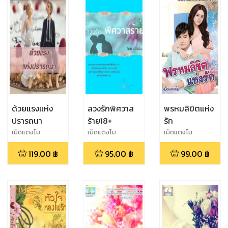
ด้วยแรงแห่ง
ลวงรักพิศวาส
พรหมลิขิตแห่ง
ปรารถนา
ร้าย18+
รัก
เม็ดแตงโม
เม็ดแตงโม
เม็ดแตงโม
119.00
฿
95.00
฿
99.00
฿