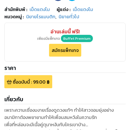
สำนักพิมพ์
:
เม็ดแตงโม
ผู้แต่ง :
เม็ดแตงโม
หมวดหมู่
:
นิยายโรแมนติก
,
นิยายทั่วไป
อ่านเล่มนี้ ฟรี!
เพียงมีแพ็กเกจ
Buffet Premium
สมัครแพ็กเกจ
ราคา
ซื้อฉบับนี้
:
99.00
฿
เกี่ยวกับ
เพราะความเชื่องมงายเรื่องดูดวงแท้ๆ ทำให้สาวจอมยุ่งอย่าง
อนามิกาต้องพยายามทำให้เพื่อนสมหวังในความรัก
เพื่อที่หล่อนจะมีเนื้อคู่ตุนาหงันกับใครเขาบ้าง...