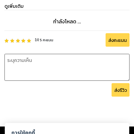
ดูเพิ่มเติม
กำลังโหลด ...
ส่งคะแนน
ให้
5
คะแนน
ส่งรีวิว
Copyright ©
2026
Storylog Co., Ltd. - สตอรี่ล็อกขอสงวนสิทธิ์ไม่รับผิดชอบ
การใช้คุกกี้