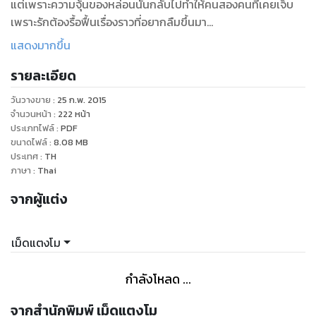
แต่เพราะความจุ้นของหล่อนนั้นกลับไปทำให้คนสองคนที่เคยเจ็บ
เพราะรักต้องรื้อฟื้นเรื่องราวที่อยากลืมขึ้นมา
ความหวังดีที่จะให้คนที่เคยคบกันกลับมารักกันนั้นกลับกลายเป็นว่า
แสดงมากขึ้น
ทำให้คนสองคนเกลียดและเข้าใจผิดกันกว่าเก่า
รายละเอียด
ซ้ำร้ายยังประชดประชันห้ำหั่นกันจนต่างฝ่ายต่างเจ็บปวด... จนเกิด
เป็นความแค้นในรอยพิศวาสขึ้นมา
วันวางขาย
:
25 ก.พ. 2015
เมื่อคนที่หล่อนอยากให้รักกัน กลับคั่งแค้นและลงทัณฑ์กันให้เจ็บ
จำนวนหน้า
:
222
หน้า
ปวดจนหัวใจโชกเลือด
ประเภทไฟล์
:
PDF
ขนาดไฟล์
:
8.08
MB
เดือดร้อนอนามิกาต้องเป็นฝ่ายเชื่อมให้ทั้งสองเพลาๆ การทำลาย
ประเทศ
:
TH
ล้างกันลง แล้วหันมาปรองดองกันบ้าง
ภาษา
:
Thai
แต่ว่าความเกลียดที่ฝังรากลึกแทนที่ความรักของคนสองคนจน
จากผู้แต่ง
แปลเปลี่ยนไม่ได้ ก็ทำให้หล่อนแสนจะอ่อนใจ
โอ๊ย แล้วมันจะสำเร็จหรือเปล่า... จะมีวี่แววว่าหล่อนจะหาพ่อของลูก
เม็ดแตงโม
กำลังโหลด ...
จากสำนักพิมพ์ เม็ดแตงโม